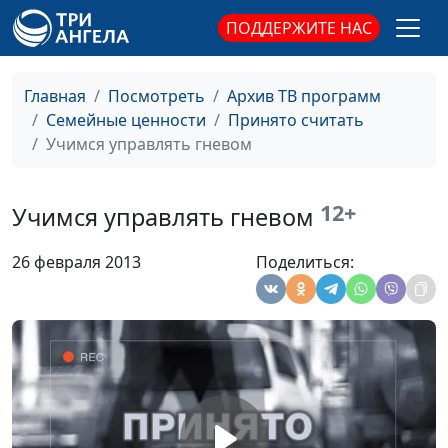
ПОДДЕРЖИТЕ НАС
Мужские и женские
Юлия Синицына,
#252
страхи
Людмила Верлан,
психолог, семейный
Главная
Посмотреть
Архив ТВ программ
консультант
Семейные ценности
Принято считать
Сексуальность
Учимся управлять гневом
Юлия Синицына,
#251
подростков
Людмила Верлан,
психолог, семейный
12+
Учимся управлять гневом
консультант
Как справляться со
Юлия Синицына,
#250
26 февраля 2013
Поделиться:
своими чувствами
Людмила Верлан,
психолог, семейный
консультант
Насилие в семье
Юлия Синицына,
#249
Людмила Верлан,
психолог, семейный
консультант