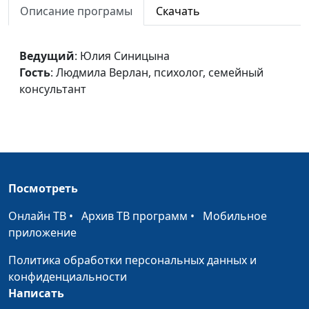
Описание програмы
Скачать
консультант
Учимся разрешать
Юлия Синицына,
#244
Ведущий
: Юлия Синицына
конфликты
Людмила Верлан,
Гость
: Людмила Верлан, психолог, семейный
психолог, семейный
консультант
консультант
Бесконфликтные
Юлия Синицына,
#243
отношения
Людмила Верлан,
психолог, семейный
консультант
Посмотреть
Повышение самооценки
Юлия Синицына,
#242
Онлайн ТВ
•
Архив ТВ программ
•
Мобильное
Людмила Верлан,
приложение
психолог, семейный
консультант
Политика обработки персональных данных и
конфиденциальности
Темперамент - мой враг
Юлия Синицына,
#241
Написать
или помощник?
Людмила Верлан,