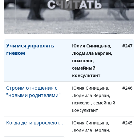
Прощение прошлого
Юлия Синицына,
#248
Людмила Верлан,
психолог, семейный
консультант
Учимся управлять
Юлия Синицына,
#247
гневом
Людмила Верлан,
психолог,
семейный
консультант
Строим отношения с
Юлия Синицына,
#246
"новыми родителями"
Людмила Верлан,
психолог, семейный
консультант
Когда дети взрослеют...
Юлия Синицына,
#245
Людмила Верлан,
психолог, семейный