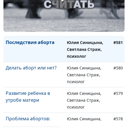
психолог
Профилактика абортов
Юлия Синицына,
#582
Светлана Страж,
психолог
Последствия аборта
Юлия Синицына,
#581
Светлана Страж,
психолог
Делать аборт или нет?
Юлия Синицына,
#580
Светлана Страж,
психолог
Развитие ребенка в
Юлия Синицына,
#579
утробе матери
Светлана Страж,
психолог
Проблема абортов:
Юлия Синицына,
#578
история, масштабы,
Светлана Страж,