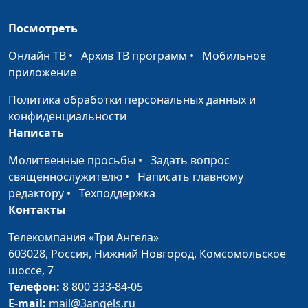
психолог
Посмотреть
Организованность и
Юлия Синицына ,
#573
Онлайн ТВ
•
Архив ТВ программ
•
Мобильное
управление стрессом
Ольга Ижогина,
приложение
практический
психолог
Политика обработки персональных данных и
конфиденциальности
Стресс и способность
Юлия Синицына ,
#572
Написать
меняться
Ольга Ижогина,
практический
Молитвенные просьбы
•
Задать вопрос
психолог
священнослужителю
•
Написать главному
редактору
•
Техподдержка
Наши представления и
Юлия Синицына ,
#571
Контакты
стресс (вторая часть)
Ольга Ижогина,
практический
Телекомпания «Три Ангела»
психолог
603028,
Россия, Нижний Новгород,
Комсомольское
шоссе, 7
Наши представления и
Юлия Синицына ,
#570
Телефон:
8 800 333-84-05
стресс (первая часть)
Ольга Ижогина,
E-mail:
mail@3angels.ru
практический