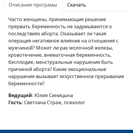
причины
Описание програмы
Скачать
психолог
Секреты счастья
Юлия Синицына ,
#577
Часто женщины, принимающие решение
Ольга Ижогина,
прервать беременность не задумываются о
практический
последствиях аборта. Оказывает ли такая
психолог
операция негативное влияние на отношения с
мужчиной? Может ли рак молочной железы,
Управление стрессом на
Юлия Синицына ,
#576
кровотечение, внематочная беременность,
углубленном уровне
Ольга Ижогина,
бесплодие, менструальные нарушения быть
практический
причиной аборта? Какие эмоциональные
психолог
нарушения вызывает искусственное прерывание
беременности?
Управление стрессом
Юлия Синицына ,
#575
Ольга Ижогина,
Ведущий
: Юлия Синицына
практический
Гость
: Светлана Страж, психолог
психолог
Новый взгляд на
Юлия Синицына ,
#574
раздражитель
Ольга Ижогина,
практический