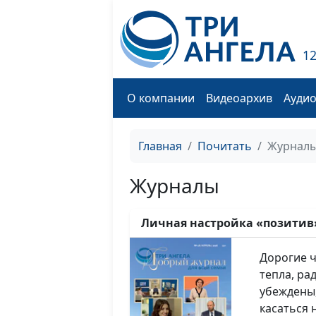
1
О компании
Видеоархив
Ауди
Главная
Почитать
Журнал
Журналы
Личная настройка «позитив»
апрель/2026) 12+
Дорогие читатели
тепла, ра
убеждены
касаться 