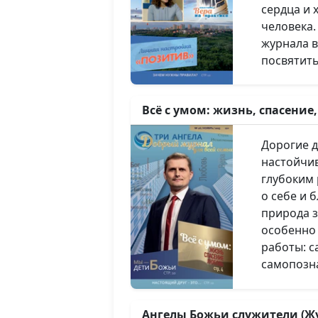
сердца и 
человека
журнала в
посвятит
для христ
Искушения
Всё с умом: жизнь, спасение
пользу гр
ноябрь/2025) 12+
наступают
Дорогие друз
человека,
настойчив
неверующ
глубоким
способен 
о себе и б
Священно
природа з
что никто
особенно
сильнее И
работы: с
статье «Б
самопозн
мы рассм
привычек
которыми
здоровье 
противостоять 
Ангелы Божьи служители (Жу
посвящён 
искушения