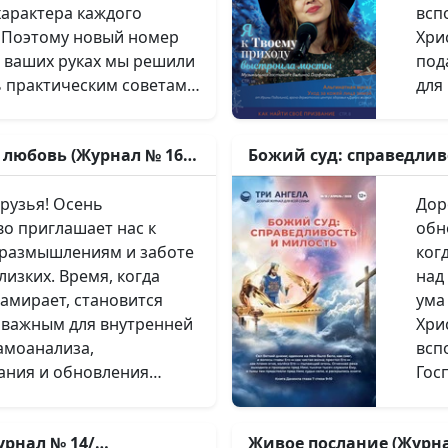
характера каждого
всп
. Поэтому новый номер
Хри
 ваших руках мы решили
под
ь практическим советам
для
ианской жизни.
это
 сделать выбор в
пре
, любовь (Журнал № 16/
Божий суд: справедлив
еха рано или поздно
под
15/апрель/2025) 12+
 в жизни каждого
нас
ья! Осень
Дороги
 верующего и
мир
о приглашает нас к
обн
его, и противостоять им
нас
 размышлениям и заботе
ког
далеко не каждый. Из
на 
лизких. Время, когда
над
го Писания мы знаем,
небесах. В руб
амирает, становится
ума
 не был искушаем
мы 
 важным для внутренней
Хри
исуса Христа, поэтому в
нач
амоанализа,
всп
огу твоему поклоняйся»
Бог
ания и обновления
Гос
отрели методы,
«Мо
, поддерживающих
при
 Он пользовался, чтобы
иск
и гармонию. Этому
это
сатане. Так же, как
том
рнал № 14/
Живое послание (Журна
наш новый выпуск. В
Бож
, печали и горе
осв