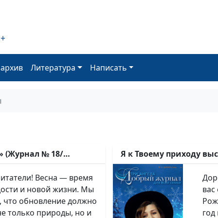
2+
оархив
Литература
Написать
ы
 (Журнал № 18/
Я к Твоему приходу вы
декабрь/2025) 12+
! Весна — время
Дороги
дости и новой жизни. Мы
вас
, что обновление должно
Рож
не только природы, но и
год