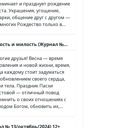
оминает и празднует рождение
ста. Украшения, угощение,
арки, общение друг с другом —
 многих Рождество только в
м. В этом номере мы
длагаем вам подумать над
ость и милость (Журнал №
арком, который сделал для всех
 Господь, родившись в этом
е друзья! Весна — время
е и искупив грехи — над
овления и новой жизни, время,
туплением Небесного Царства
да каждому стоит задуматься
земле и вечной жизнью на
 обновлением своего сердца,
рике «Так написано»
 и тела. Праздник Пасхи
рассуждаем о том, с чего
стовой — отличный повод
инается христианский путь к
омнить о своих отношениях с
у — об искреннем покаянии. А в
подом Богом, обновить их,
ей истории» вы прочитаете
дать им глубину и смысл. В
реннюю историю женщины о
м номере мы поговорим о
, как Господь нашёл её и
л № 13/октябрь/2024) 12+
ьем суде и прощении, о цене,
ободил от наркотической