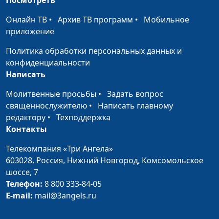
жизни и
немедикаментозному
Онлайн ТВ
•
Архив ТВ программ
•
Мобильное
оздоровлению
приложение
Что делать, если
Мария Бородеева,
#237
Политика обработки персональных данных и
некоторые продукты
специалист по
конфиденциальности
стали плохо
модификации образа
Написать
усваиваться?
жизни и
немедикаментозному
Молитвенные просьбы
•
Задать вопрос
оздоровлению
священнослужителю
•
Написать главному
редактору
•
Техподдержка
Что делать, чтобы
Мария Бородеева,
#236
Контакты
набрать вес
специалист по
Телекомпания «Три Ангела»
модификации образа
603028,
Россия, Нижний Новгород,
Комсомольское
жизни и
шоссе, 7
немедикаментозному
Телефон:
8 800 333-84-05
оздоровлению
E-mail:
mail@3angels.ru
Когда лучше делать
Мария Бородеева,
#235
зарядку и бегать: с
специалист по