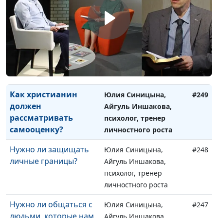
личность?
психолог, тренер
личностного роста
Влияет ли самооценка
Юлия Синицына,
#250
на отношения с
Айгуль Иншакова,
Богом?
психолог, тренер
личностного роста
Как христианин
Юлия Синицына,
#249
должен
Айгуль Иншакова,
рассматривать
психолог, тренер
самооценку?
личностного роста
Нужно ли защищать
Юлия Синицына,
#248
личные границы?
Айгуль Иншакова,
психолог, тренер
личностного роста
Нужно ли общаться с
Юлия Синицына,
#247
людьми, которые нам
Айгуль Иншакова,