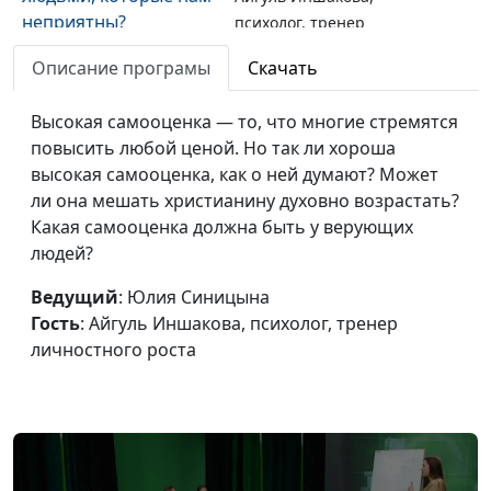
неприятны?
психолог, тренер
личностного роста
Описание програмы
Скачать
Как интеллект влияет
Юлия Синицына,
#246
на духовность?
Высокая самооценка — то, что многие стремятся
Айгуль Иншакова,
повысить любой ценой. Но так ли хороша
психолог, тренер
высокая самооценка, как о ней думают? Может
личностного роста
ли она мешать христианину духовно возрастать?
Можно ли
Юлия Синицына,
#245
Какая самооценка должна быть у верующих
христианину
Айгуль Иншакова,
людей?
обращаться к
психолог, тренер
психологу?
Ведущий
: Юлия Синицына
личностного роста
Гость
: Айгуль Иншакова, психолог, тренер
Что делать, если ешь
Мария Бородеева,
#244
личностного роста
мало, а живот все
специалист по
равно растет?
модификации образа
жизни и
немедикаментозному
оздоровлению