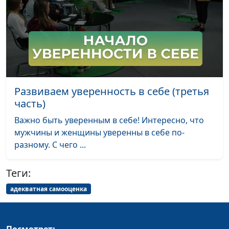
оздоровлению
Как обеспечивать
Мария Бородеева,
#240
себя энергией на
специалист по
целый день?
модификации образа
жизни и
немедикаментозному
Развиваем уверенность в себе (третья
оздоровлению
часть)
Что делать, если
Мария Бородеева,
#239
Важно быть уверенным в себе! Интересно, что
утром трудно
специалист по
мужчины и женщины уверенны в себе по-
вставать
модификации образа
разному. С чего ...
жизни и
немедикаментозному
Теги:
оздоровлению
адекватная самооценка
Как приучить себя
Мария Бородеева,
#238
пить воду? Нужно ли
специалист по
пить, если не хочется?
модификации образа
Посмотреть