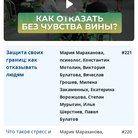
общаться
Булатова, Вячеслав
Грошев, Милена
Закаменных, Екатерина
Ворожцова, Степан
Мурыгин, Илья
Шерстнев, Павел Булатов
Защита своих
Мария Мараханова,
#221
границ: как
психолог, Константин
отказывать
Мотолин, Виктория
людям
Булатова, Вячеслав
Грошев, Милена
Закаменных, Екатерина
Ворожцова, Степан
Мурыгин, Илья
Шерстнев, Павел
Булатов
Что такое стресс и
Мария Мараханова,
#220