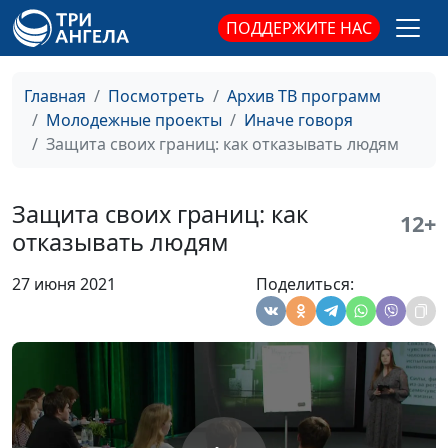
Грошев, Милена
ПОДДЕРЖИТЕ НАС
Закаменных, Екатерина
Ворожцова, Степан
Мурыгин, Илья
Главная
Посмотреть
Архив ТВ программ
Шерстнев, Павел Булатов
Молодежные проекты
Иначе говоря
Защита своих границ: как отказывать людям
Как найти свое
Мария Мараханова,
#223
предназначение и
психолог, Анастасия
дело жизни
Чувилина, Виктория
Защита своих границ: как
12+
Булатова, Вячеслав
отказывать людям
Грошев, Милена
Закаменных, Екатерина
27 июня 2021
Поделиться:
Ворожцова, Степан
Мурыгин, Илья
Шерстнев, Павел Булатов
Межличностные
Мария Мараханова,
#222
контакты, или Как
психолог, Константин
важно уметь
Мотолин, Виктория