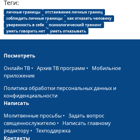
Теги:
Егор Суслов
личные границы
отстаивание личных границ
Ставки на спорт с
Андрей Якимов, Илья
#200
соблюдать личные границы
как отказать человеку
точки зрения
Шерстнев, Вилина
уверенность в себе
психологический тренинг
уметь говорить нет
уметь отказывать
морали
Парфенова, Сережа
Катаев, Анна Гладкая,
Илья Брагов, Марианна
Лощева, Даниил Егоров
Посмотреть
Мода на фитнес в
Андрей Якимов, Илья
#199
Онлайн ТВ
•
Архив ТВ программ
•
Мобильное
христианской среде
Шерстнев, Лена
приложение
Солдатова, Сережа
Политика обработки персональных данных и
Катаев, Анна Гладкая,
конфиденциальности
Илья Брагов, Марианна
Написать
Лощева, Милена
Закаменных
Молитвенные просьбы
•
Задать вопрос
священнослужителю
•
Написать главному
Встреча с Богом
Андрей Якимов, Илья
#198
редактору
•
Техподдержка
Шерстнев, Лена
Контакты