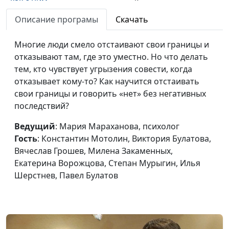
как с ним
психолог, Константин
справиться? (часть
Мотолин, Виктория
Описание програмы
Скачать
вторая)
Булатова, Вячеслав
Грошев, Милена
Многие люди смело отстаивают свои границы и
Закаменных, Екатерина
отказывают там, где это уместно. Но что делать
Ворожцова, Степан
тем, кто чувствует угрызения совести, когда
Мурыгин, Илья
отказывает кому-то? Как научится отстаивать
Шерстнев, Павел Булатов
свои границы и говорить «нет» без негативных
последствий?
Что такое стресс и
Мария Мараханова,
#219
как с ним
психолог, Константин
Ведущий
: Мария Мараханова, психолог
справиться? (часть
Мотолин, Виктория
Гость
: Константин Мотолин, Виктория Булатова,
первая)
Булатова, Вячеслав
Вячеслав Грошев, Милена Закаменных,
Грошев, Милена
Екатерина Ворожцова, Степан Мурыгин, Илья
Закаменных, Екатерина
Шерстнев, Павел Булатов
Ворожцова, Степан
Мурыгин, Илья
Шерстнев, Павел Булатов
Как преодолеть
Мария Мараханова, Илья
#218