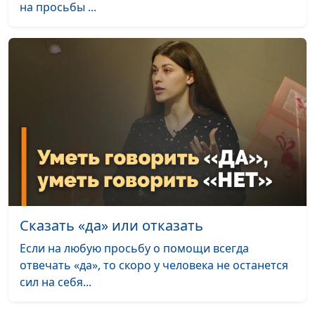
на просьбы ...
Катаев, Анна Гладкая,
Илья Брагов, Марианна
Лощева, Олеся
Бочкарева, Егор Суслов
Превращаем время
Андрей Якимов, Илья
#202
в счастье
Шерстнев, Мария
Мараханова, Сережа
Катаев, Анна Гладкая,
Илья Брагов, Марианна
Лощева, Лена Солдатова,
Егор Суслов
Как конфликтовать
Сказать «да» или отказать
Андрей Якимов, Илья
#201
с пользой?
Шерстнев, Мария
Если на любую просьбу о помощи всегда
Мараханова, Сережа
отвечать «да», то скоро у человека не останется
Катаев, Анна Гладкая,
сил на себя...
Илья Брагов, Марианна
Лощева, Лена Солдатова,