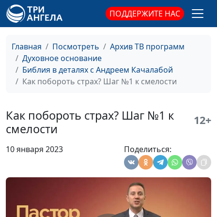
День борьбы с
Андрей Качалаба,
#98
суицидом: в чём
священнослужитель
ПОДДЕРЖИТЕ НАС
надежда для каждого
человека?
Главная
Посмотреть
Архив ТВ программ
Лицемерие - грех?
Андрей Качалаба,
#97
Духовное основание
священнослужитель
Библия в деталях с Андреем Качалабой
Как побороть страх? Шаг №1 к смелости
Не суди другого
Андрей Качалаба,
#96
священнослужитель
Как побороть страх? Шаг №1 к
12+
Помогает ли Бог
Андрей Качалаба,
#95
смелости
маловерным?
священнослужитель
10 января 2023
Поделиться:
Потеря ребёнка: что
Андрей Качалаба,
#94
пришлось пережить
священнослужитель
Марии?
5 плюсов быть
Андрей Качалаба,
#93
верующим в
священнослужитель
современном мире