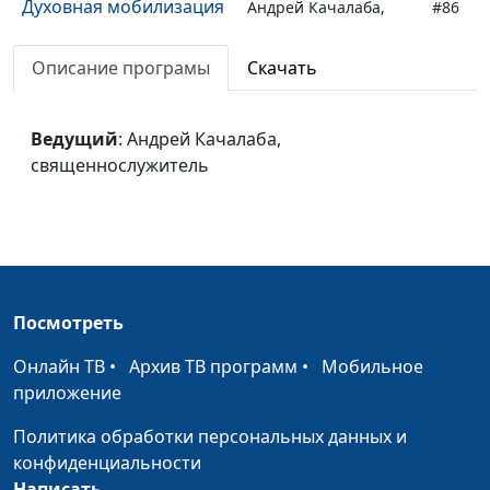
Духовная мобилизация
Андрей Качалаба,
#86
священнослужитель
Описание програмы
Скачать
Почему мы лезем в
Андрей Качалаба,
#85
чужую жизнь?
священнослужитель
Ведущий
: Андрей Качалаба,
Три способа услышать
Андрей Качалаба,
#84
священнослужитель
голос Бога в своей
священнослужитель
жизни
Слышит ли Бог
Андрей Качалаба,
#83
молитвы людей?
священнослужитель
Пожелания на Новый
Андрей Качалаба,
#82
Посмотреть
год
священнослужитель
Онлайн ТВ
•
Архив ТВ программ
•
Мобильное
Хвастовство и
Андрей Качалаба,
#81
приложение
похвальба:
священнослужитель
Политика обработки персональных данных и
нехристианский
конфиденциальности
характер
Написать