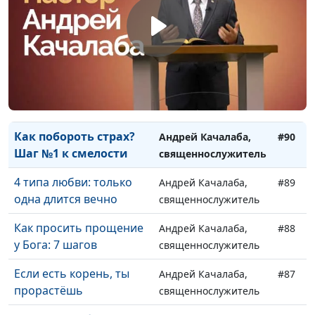
Квартирный вопрос:
Андрей Качалаба,
#92
тайны храма Соломона
священнослужитель
Предательство Петра:
Андрей Качалаба,
#91
ценность дружбы со
священнослужитель
Христом
Как побороть страх?
Андрей Качалаба,
#90
Шаг №1 к смелости
священнослужитель
4 типа любви: только
Андрей Качалаба,
#89
одна длится вечно
священнослужитель
Как просить прощение
Андрей Качалаба,
#88
у Бога: 7 шагов
священнослужитель
Если есть корень, ты
Андрей Качалаба,
#87
прорастёшь
священнослужитель