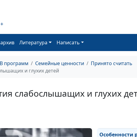
развитие?
2+
Как помочь за
ребенку?
оархив
Литература
Написать
Почему ребено
себя агрессивн
ТВ программ
Семейные ценности
Принято считать
лышащих и глухих детей
Детский сад ил
домашнее восп
тия слабослышащих и глухих де
Какую форму о
выбрать?
Особенности 