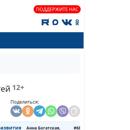
Анна Щукина,
ПОДДЕРЖИТЕ НАС
педагог-психолог
мкнутому
Анна Богатская,
#688
Анна Щукина,
педагог-психолог
к ведет
Анна Богатская,
#687
о?
Анна Щукина,
педагог-психолог
и
Анна Богатская,
#686
итание?
Анна Щукина,
12+
тей
педагог-психолог
бучения
Поделиться:
Анна Богатская,
#685
Анна Щукина,
педагог-психолог
развития
Анна Богатская,
#684