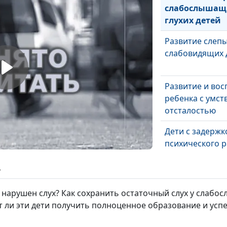
слабослышащ
глухих детей
Развитие слепы
слабовидящих 
Развитие и вос
ребенка с умст
отсталостью
Дети с задержк
психического р
ь
Дети с РАС: ос
развития и вос
х нарушен слух? Как сохранить остаточный слух у слабо
т ли эти дети получить полноценное образование и ус
Дети с ОВЗ: пр