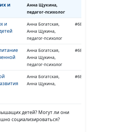
их и
Анна Щукина,
педагог-психолог
х и
Анна Богатская,
#683
детей
Анна Щукина,
педагог-психолог
питание
Анна Богатская,
#682
венной
Анна Щукина,
педагог-психолог
ой
Анна Богатская,
#681
азвития
Анна Щукина,
педагог-психолог
обенности
Анна Богатская,
#680
питания
Анна Щукина,
слышащих детей? Могут ли они
педагог-психолог
пешно социализироваться?
облемы и
Анна Богатская,
#679