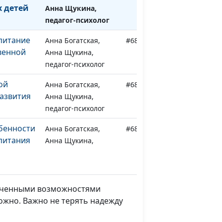
 детей
Анна Щукина,
педагог-психолог
питание
Анна Богатская,
#682
венной
Анна Щукина,
педагог-психолог
ой
Анна Богатская,
#681
азвития
Анна Щукина,
педагог-психолог
обенности
Анна Богатская,
#680
питания
Анна Щукина,
педагог-психолог
облемы и
Анна Богатская,
#679
Анна Щукина,
ниченными возможностями
педагог-психолог
можно. Важно не терять надежду
ничные
Анна Богатская,
#678