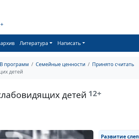
ребенку?
2+
Почему ребено
себя агрессивн
оархив
Литература
Написать
Детский сад ил
домашнее восп
ТВ программ
Семейные ценности
Принято считать
щих детей
Какую форму о
выбрать?
12+
 слабовидящих детей
Особенности р
слабослышащи
глухих детей
Развитие слеп