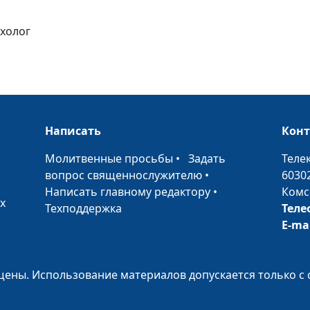
отношения
ихолог
Как воспитать 
женщине?
Написать
Кон
Женщина и ста
•
Молитвенные просьбы
•
Задать
Теле
непримиримы?
вопрос священнослужителю
•
6030
Написать главному редактору
•
Комс
х
Техподдержка
Теле
E-ma
Как сериалы вл
жизнь женщин
ены. Использование материалов допускается только с 
Женщина в гнев