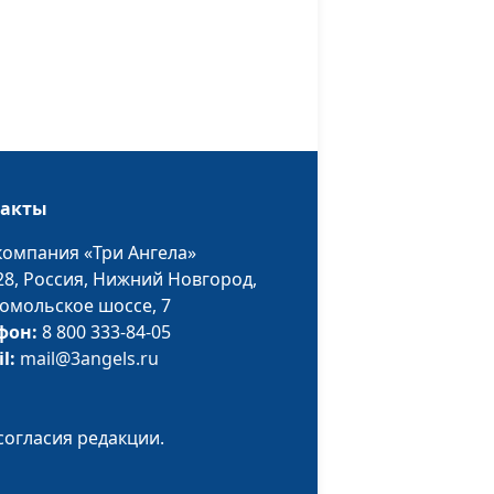
Мария Вачева,
психолог, семейный
консультант
сына
Анна Богатская,
#677
Мария Вачева,
психолог, семейный
консультант
такты
рость
Анна Богатская,
#676
компания «Три Ангела»
Мария Вачева,
28,
Россия, Нижний Новгород,
психолог, семейный
омольское шоссе, 7
консультант
фон:
8 800 333-84-05
il:
mail@3angels.ru
ияют на
Анна Богатская,
#675
ы?
Мария Вачева,
психолог, семейный
согласия редакции.
консультант
е - в чем
Анна Богатская,
#674