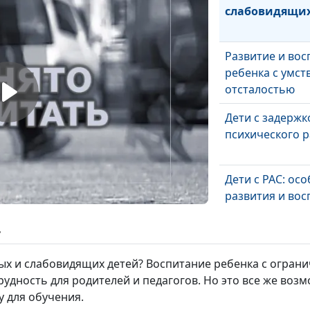
слабовидящих
Развитие и вос
ребенка с умст
отсталостью
Дети с задержк
психического р
Дети с РАС: ос
развития и вос
ь
Дети с ОВЗ: пр
их решение
пых и слабовидящих детей? Воспитание ребенка с огра
удность для родителей и педагогов. Но это все же воз
 для обучения.
Строим гармо