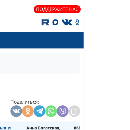
Анна Щукина,
ПОДДЕРЖИТЕ НАС
педагог-психолог
к ведет
Анна Богатская,
#687
о?
Анна Щукина,
педагог-психолог
и
Анна Богатская,
#686
итание?
Анна Щукина,
педагог-психолог
бучения
Анна Богатская,
#685
Анна Щукина,
педагог-психолог
азвития
Поделиться:
Анна Богатская,
#684
х и
Анна Щукина,
педагог-психолог
ых и
Анна Богатская,
#683