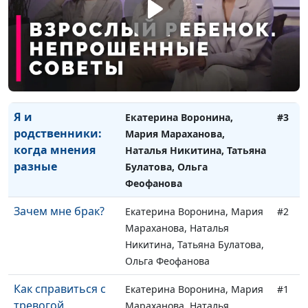
это?
Ольга Феофанова
Если не хватает
Екатерина Воронина, Мария
#4
мужчин
Мараханова, Наталья
Никитина, Татьяна Булатова,
Ольга Феофанова
Я и
Екатерина Воронина,
#3
родственники:
Мария Мараханова,
когда мнения
Наталья Никитина, Татьяна
разные
Булатова, Ольга
Феофанова
Зачем мне брак?
Екатерина Воронина, Мария
#2
Мараханова, Наталья
Никитина, Татьяна Булатова,
Ольга Феофанова
Как справиться с
Екатерина Воронина, Мария
#1
тревогой
Мараханова, Наталья