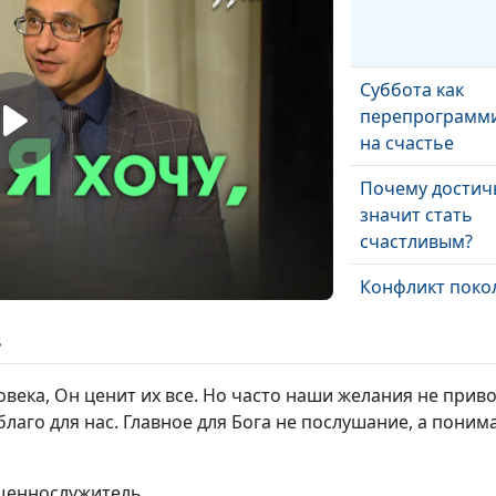
Суббота как
перепрограмм
на счастье
Почему достич
значит стать
счастливым?
Конфликт поко
можно ли избе
ь
Как отвечать н
века, Он ценит их все. Но часто наши желания не привод
благо для нас. Главное для Бога не послушание, а понима
Обязанности и
ященнослужитель