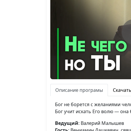
Описание програмы
Скачат
Бог не борется с желаниями чело
Бог учит искать Его волю — она 
Ведущий
: Валерий Малышев
Гость
: Вениамин Дашкевич, св