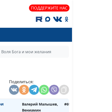
ПОДДЕРЖИТЕ НАС
мволы,
Валерий Малышев,
#700
огу или
Евгений
его
Перешивкин,
священнослужитель
Бог?
Валерий Малышев,
#699
Вениамин Дашкевич,
священнослужитель
Воля Бога и мои желания
яние: как
Валерий Малышев,
#698
ь?
Вениамин Дашкевич,
священнослужитель
ус
Поделиться:
Валерий Малышев,
#697
Вениамин Дашкевич,
священнослужитель
ои
Валерий Малышев,
#696
Вениамин