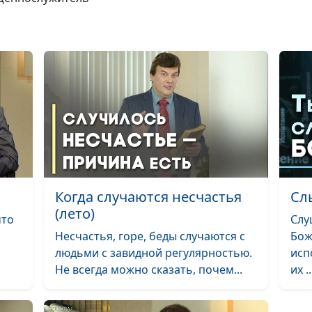
христианская 
Когда эгоизм —
эгоизм?
Позитивное м
и вера в Бога
Самая сильная
Когда случаются несчастья
Сл
христианская
(лето)
мотивация
что
Слу
Несчастья, горе, беды случаются с
Бож
Что значит пр
людьми с завидной регулярностью.
исп
«бодрствуйте»?
Не всегда можно сказать, почем...
их ..
Человек-фанто