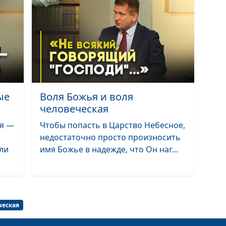
плохи «ярлыки»
Что получаешь,
прощаешь или
прощаешь?
Зачем любить в
как этому науч
ые
Воля Божья и воля
человеческая
я —
Чтобы попасть в Царство Небесное,
Отношения с Б
недостаточно просто произносить
любить или бо
или
имя Божье в надежде, что Он наг...
Любовь челове
любовь Божья
ческая
Если Евангелие