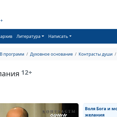
Библейские си
приводящие к Б
2+
уводящие от Н
оархив
Литература
Написать
Справедлив ли 
ТВ программ
Духовное основание
Контрасты души
Чужое злое вли
нейтрализоват
12+
лания
Скрывал ли Иис
правду?
Воля Бога и м
желания