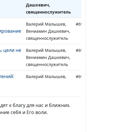
Дашкевич,
священнослужитель
Валерий Малышев,
#695
ирование
Вениамин Дашкевич,
священнослужитель
ь цели не
Валерий Малышев,
#694
Вениамин Дашкевич,
священнослужитель
лений:
Валерий Малышев,
#693
жать?
Вениамин Дашкевич,
священнослужитель
а упрёки
Валерий Малышев,
#692
ят к благу для нас и ближних.
Вениамин Дашкевич,
ние себя и Его воли.
священнослужитель
 желания:
Валерий Малышев,
#691