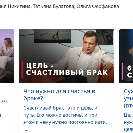
лья Никитина, Татьяна Булатова, Ольга Феофанова
Что нужно для счастья в
Су
браке?
уз
лько
(вт
Счастливый брак - это и цель, и
я
путь. Его можно достичь, и при
Цел
этом к нему нужно постоянно идти.
нуж
...
цел