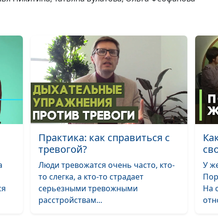
Практика: как справиться с
Ка
тревогой?
св
а
Люди тревожатся очень часто, кто-
У ж
то слегка, а кто-то страдает
Пор
ся
серьезными тревожными
На 
расстройствам...
отн