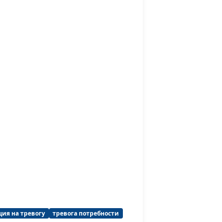
ция на тревогу
тревога потребности