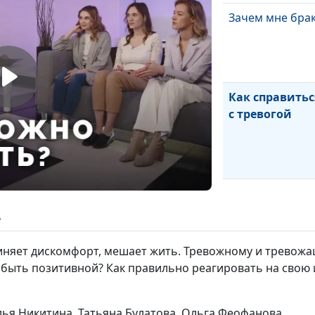
Зачем мне брак
Как справитьс
с тревогой
ь
чиняет дискомфорт, мешает жить. Тревожному и тревожа
 быть позитивной? Как правильно реагировать на свою 
лья Никитина, Татьяна Булатова, Ольга Феофанова