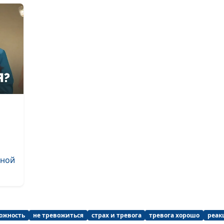
и
чной
вожность
не тревожиться
страх и тревога
тревога хорошо
реак