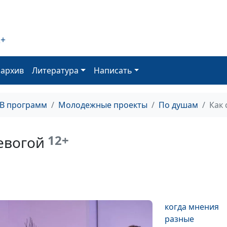
Как справиться
чувством вины
2+
Меркантильна
оархив
Литература
Написать
девушка:
нормально ли
это?
ТВ программ
Молодежные проекты
По душам
Как 
Если не хватает
12+
мужчин
ревогой
Я и
родственники:
когда мнения
разные