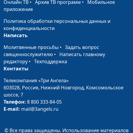
Онлайн ТВ
•
Архив ТВ программ
•
Мобильное
Как сериалы влияют на
Анна Богатская,
#675
приложение
жизнь женщины?
Мария Вачева,
психолог, семейный
Политика обработки персональных данных и
консультант
конфиденциальности
Написать
Женщина в гневе - в чем
Анна Богатская,
#674
причина?
Мария Вачева,
Молитвенные просьбы
•
Задать вопрос
психолог, семейный
священнослужителю
•
Написать главному
консультант
редактору
•
Техподдержка
Контакты
Самооценка: как найти
Анна Богатская,
#673
золотую середину?
Мария Вачева,
Телекомпания «Три Ангела»
психолог, семейный
603028,
Россия, Нижний Новгород,
Комсомольское
консультант
шоссе, 7
Телефон:
8 800 333-84-05
Синдром
Анна Богатская,
#672
E-mail:
mail@3angels.ru
эмоционального
Мария Вачева,
выгорания
психолог, семейный
консультант
© Все права защищены. Использование материалов