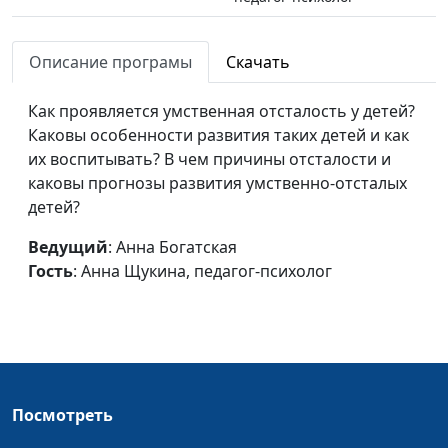
Дети с ОВЗ: проблемы и
Анна Богатская,
#679
их решение
Описание програмы
Скачать
Анна Щукина,
педагог-психолог
Как проявляется умственная отсталость у детей?
Строим гармоничные
Анна Богатская,
#678
Каковы особенности развития таких детей и как
отношения
Мария Вачева,
их воспитывать? В чем причины отсталости и
психолог, семейный
каковы прогнозы развития умственно-отсталых
консультант
детей?
Как воспитать сына
Анна Богатская,
#677
Ведущий
: Анна Богатская
женщине?
Мария Вачева,
Гость
: Анна Щукина, педагог-психолог
психолог, семейный
консультант
Женщина и старость
Анна Богатская,
#676
непримиримы?
Мария Вачева,
психолог, семейный
Посмотреть
консультант