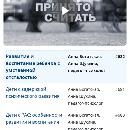
Особенности развития
Анна Богатская,
#684
слабослышащих и
Анна Щукина,
глухих детей
педагог-психолог
Развитие слепых и
Анна Богатская,
#683
слабовидящих детей
Анна Щукина,
педагог-психолог
Развитие и
Анна Богатская,
#682
воспитание ребенка с
Анна Щукина,
умственной
педагог-психолог
отсталостью
Дети с задержкой
Анна Богатская,
#681
психического развития
Анна Щукина,
педагог-психолог
Дети с РАС: особенности
Анна Богатская,
#680
развития и воспитания
Анна Щукина,
педагог-психолог