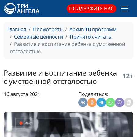
Зачем ребенку раннее
Анна Богатская,
#689
ПОДДЕРЖИТЕ НАС
развитие?
Анна Щукина,
педагог-психолог
Главная
Посмотреть
Архив ТВ программ
Как помочь замкнутому
Анна Богатская,
#688
Семейные ценности
Принято считать
ребенку?
Анна Щукина,
Развитие и воспитание ребенка с умственной
педагог-психолог
отсталостью
Почему ребенок ведет
Анна Богатская,
#687
себя агрессивно?
Анна Щукина,
Развитие и воспитание ребенка
12+
педагог-психолог
с умственной отсталостью
Детский сад или
Анна Богатская,
#686
16 августа 2021
Поделиться:
домашнее воспитание?
Анна Щукина,
педагог-психолог
Какую форму обучения
Анна Богатская,
#685
выбрать?
Анна Щукина,
педагог-психолог