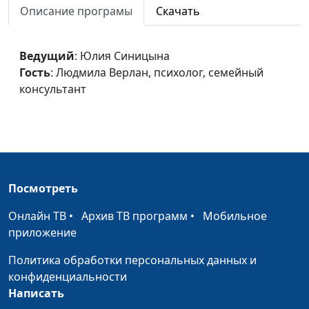
Описание програмы
Скачать
консультант
Внешность мужчины
Юлия Синицына,
#207
Ведущий
: Юлия Синицына
Людмила Верлан,
Гость
: Людмила Верлан, психолог, семейный
психолог, семейный
консультант
консультант
"Гадкий утёнок"
Юлия Синицына,
#206
Людмила Верлан,
психолог, семейный
консультант
Посмотреть
Уважать или не уважать
Юлия Синицына,
#205
Онлайн ТВ
•
Архив ТВ программ
•
Мобильное
Людмила Верлан,
приложение
психолог, семейный
консультант
Политика обработки персональных данных и
конфиденциальности
Конфликты между
Юлия Синицына,
#204
Написать
супругами
Людмила Верлан,