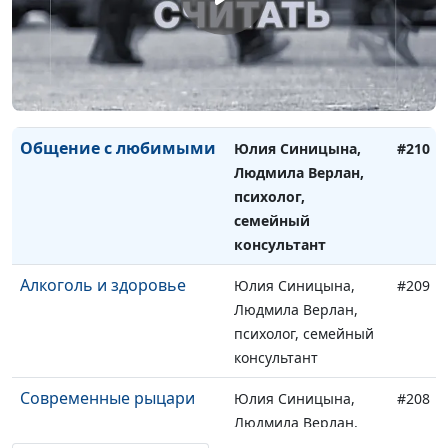
Уступка и прощение
Юлия Синицына,
#211
Людмила Верлан,
психолог, семейный
консультант
Общение с любимыми
Юлия Синицына,
#210
Людмила Верлан,
психолог,
семейный
консультант
Алкоголь и здоровье
Юлия Синицына,
#209
Людмила Верлан,
психолог, семейный
консультант
Современные рыцари
Юлия Синицына,
#208
Людмила Верлан,
психолог, семейный