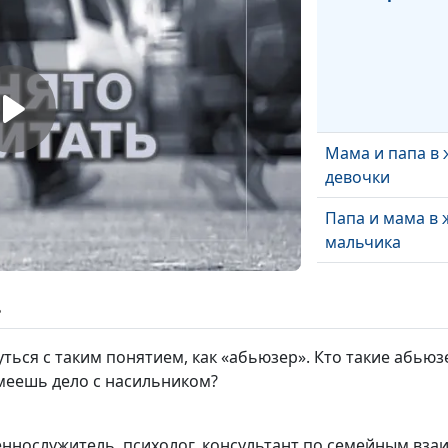
Мама и папа в
девочки
Папа и мама в 
мальчика
6 советов псих
родителей
ь
Развитие девоч
ться с таким понятием, как «абьюзер». Кто такие абью
до 17 лет
имеешь дело с насильником?
Развитие мальч
до 17 лет
щеннослужитель, психолог, консультант по семейным в