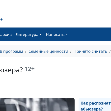
2+
Как стать абь
оархив
Литература
Написать
ТВ программ
Семейные ценности
Принято считать
Кто такие абь
12+
юзера?
Как распознат
абьюзера?