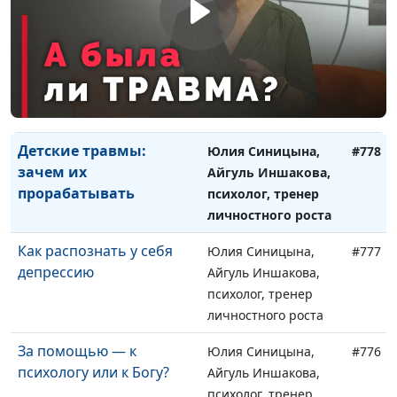
личностного роста
Амбициозность и
Юлия Синицына,
#779
христианство
Айгуль Иншакова,
совместимы?
психолог, тренер
личностного роста
Детские травмы:
Юлия Синицына,
#778
зачем их
Айгуль Иншакова,
прорабатывать
психолог, тренер
личностного роста
Как распознать у себя
Юлия Синицына,
#777
депрессию
Айгуль Иншакова,
психолог, тренер
личностного роста
За помощью — к
Юлия Синицына,
#776
психологу или к Богу?
Айгуль Иншакова,
психолог, тренер