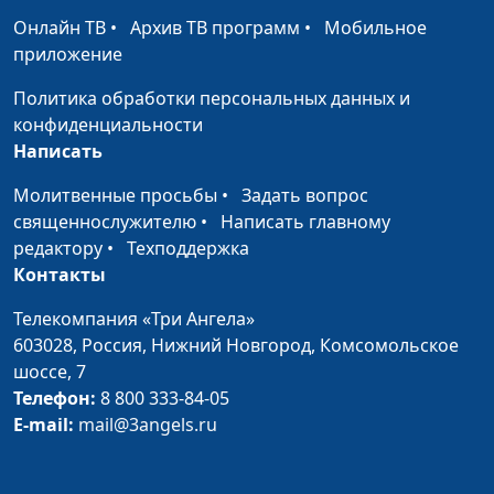
психолог, тренер
Онлайн ТВ
•
Архив ТВ программ
•
Мобильное
личностного роста
приложение
Зачем верующему
Юлия Синицына,
#767
Политика обработки персональных данных и
человеку идти к
Айгуль Иншакова,
конфиденциальности
психологу
психолог, тренер
Написать
личностного роста
Молитвенные просьбы
•
Задать вопрос
Как развивать
Юлия Синицына,
#766
священнослужителю
•
Написать главному
самоконтроль
Алина Караченцева,
редактору
•
Техподдержка
практический
Контакты
психолог
Телекомпания «Три Ангела»
Что значит «жить в
Юлия Синицына,
#765
603028,
Россия, Нижний Новгород,
Комсомольское
потоке»
Алина Караченцева,
шоссе, 7
практический
Телефон:
8 800 333-84-05
психолог
E-mail:
mail@3angels.ru
Любовь к другим: надо,
Юлия Синицына,
#764
могу или хочу?
Алина Караченцева,