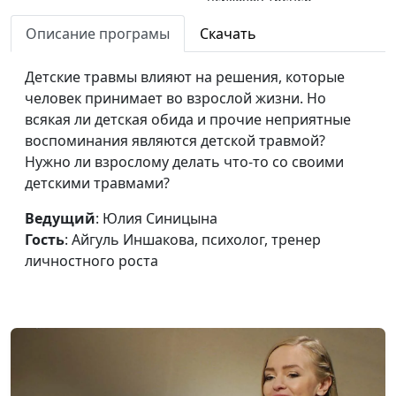
личностного роста
Описание програмы
Скачать
Может ли христианин
Юлия Синицына,
#775
быть успешным?
Детские травмы влияют на решения, которые
Айгуль Иншакова,
человек принимает во взрослой жизни. Но
психолог, тренер
всякая ли детская обида и прочие неприятные
личностного роста
воспоминания являются детской травмой?
Верующий человек не
Юлия Синицына,
#774
Нужно ли взрослому делать что-то со своими
испытывает стресс? Так
Айгуль Иншакова,
детскими травмами?
ли это?
психолог, тренер
Ведущий
: Юлия Синицына
личностного роста
Гость
: Айгуль Иншакова, психолог, тренер
Здоровый образ жизни и
Юлия Синицына,
#773
личностного роста
личность. Какая между
Айгуль Иншакова,
ними связь?
психолог, тренер
личностного роста
Влияет ли моя
Юлия Синицына,
#772
самооценка на
Айгуль Иншакова,
отношения с Богом