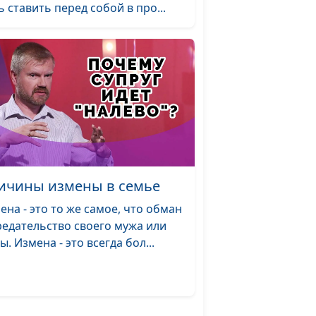
ь ставить перед собой в про...
отношениям
Юлия Синицына,
#191
мьи
Василий Половинко,
священнослужитель,
консультант по
семейным
отношениям
Юлия Синицына,
#190
мью?
Василий Половинко,
ичины измены в семье
священнослужитель,
ена - это то же самое, что обман
консультант по
редательство своего мужа или
семейным
ы. Измена - это всегда бол...
отношениям
ь
Юлия Синицына,
#189
Василий Половинко,
священнослужитель,