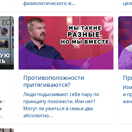
физиологического ж...
цел
9 советов для
счастливой се
Как создать
счастливую се
Противоположности
Пр
притягиваются?
Изм
Люди подыскивают себе пару по
и п
 -
принципу похожести. Или нет?
жен
ж
Могут ли ужиться в семье два
Как вдохновит
..
абсолютно...
мужчину?