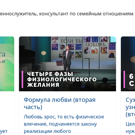
Начало отноше
щеннослужитель, консультант по семейным отношениям
что должна зна
девушка?
Какие женщин
нравятся мужч
Формула любви (вторая
Су
Как познакомит
часть)
уз
интернете и не
(вт
Любовь эрос, то есть физическое
разочароватьс
влечение, подчиняется закону
Цел
ует
реализации любого
нуж