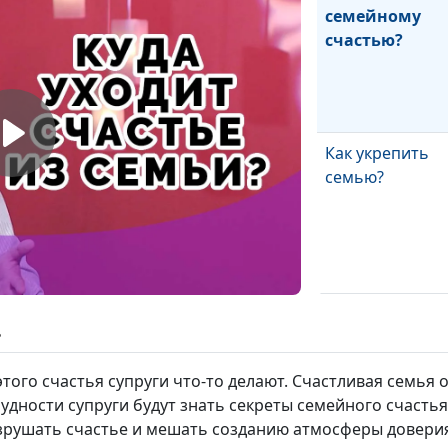
семейному
счастью?
Как укрепить
семью?
Противополож
ь
притягиваются
 этого счастья супруги что-то делают. Счастливая семья 
дности супруги будут знать секреты семейного счастья.
зрушать счастье и мешать созданию атмосферы доверия