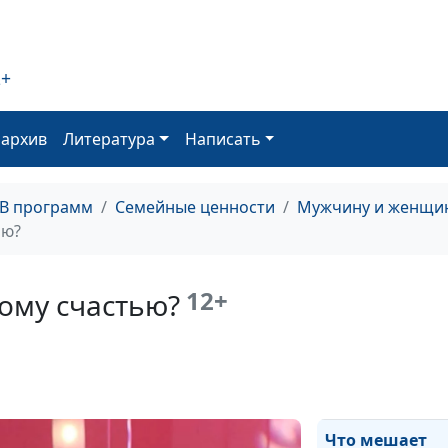
2+
Измена в семье
оархив
Литература
Написать
реагировать?
ТВ программ
Семейные ценности
Мужчину и женщин
ью?
Причины изме
12+
ому счастью?
семье
Что мешает