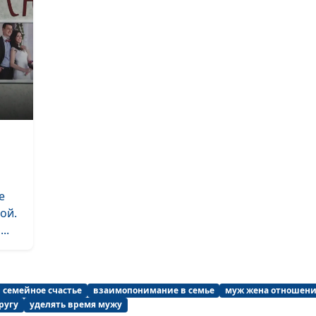
Мужчина и
женщина: быть
дружбе?
Есть ли дружба
е
между мужчино
ой.
женщиной?
..
семейное счастье
взаимопонимание в семье
муж жена отношен
Настоящий гла
ругу
уделять время мужу
семьи - какой о