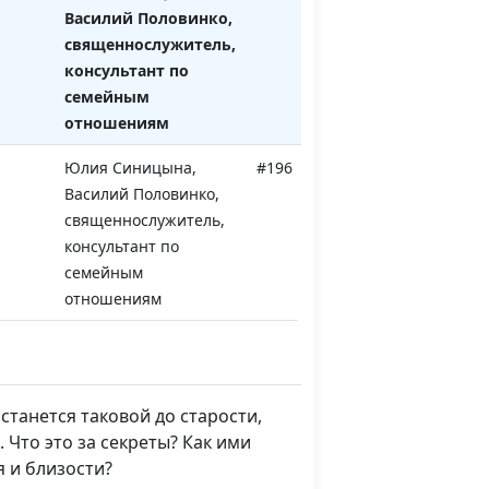
Василий Половинко,
священнослужитель,
консультант по
семейным
отношениям
Юлия Синицына,
#196
Василий Половинко,
священнослужитель,
консультант по
семейным
отношениям
ности
Юлия Синицына,
#195
?
Василий Половинко,
священнослужитель,
останется таковой до старости,
консультант по
 Что это за секреты? Как ими
семейным
 и близости?
отношениям