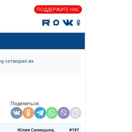
священнослужитель,
консультант по
ПОДДЕРЖИТЕ НАС
семейным
отношениям
: как
Юлия Синицына,
#199
Василий Половинко,
священнослужитель,
консультант по
у сотворил их
семейным
отношениям
ны в
Юлия Синицына,
#198
Василий Половинко,
священнослужитель,
Поделиться:
консультант по
семейным
отношениям
Юлия Синицына,
#197