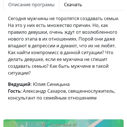
Описание програмы
Скачать
мальчика?
Александр Сахаров,
священнослужитель,
Сегодня мужчины не торопятся создавать семьи.
консультант по
На это у них есть множество причин. Но, как
семейным отношениям
правило девушки, очень ждут от возлюбленного
Гомосексуальность:
нового этапа в их отношениях. Порой они даже
Юлия Синицына,
#222
как распознать
впадают в депрессии и думают, что их не любят.
Александр Сахаров,
заранее?
Как найти компромисс в данной ситуации? Что
священнослужитель,
делать девушке, если ее мужчина не спешит
консультант по
создавать семью? Как быть мужчине в такой
семейным отношениям
ситуации?
Как возникает
Юлия Синицына,
#221
гомосексуальность
Ведущий
: Юлия Синицына
Александр Сахаров,
Гость
: Александр Сахаров, священнослужитель,
священнослужитель,
консультант по семейным отношениям
консультант по
семейным отношениям
Гомосексуальность:
Юлия Синицына,
#220
причины. Гендерная
Александр Сахаров,