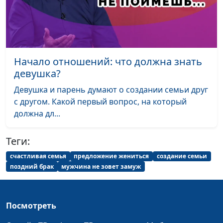
Трудные люди: ищем
Юлия Синицына,
#213
общий язык
Александр Сахаров,
священнослужитель,
консультант по
Начало отношений: что должна знать
семейным отношениям
девушка?
Умение выстраивать
Юлия Синицына,
#212
Девушка и парень думают о создании семьи друг
личностные границы
Александр Сахаров,
с другом. Какой первый вопрос, на который
священнослужитель,
должна дл...
консультант по
семейным отношениям
Теги:
Личные границы
Юлия Синицына,
#211
счастливая семья
предложение жениться
создание семьи
Александр Сахаров,
поздний брак
мужчина не зовет замуж
священнослужитель,
консультант по
семейным отношениям
Посмотреть
Синдром спасителя:
Юлия Синицына,
#210