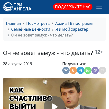
интеллект? (вторая
практический психолог
ПОДДЕРЖИТЕ НАС
часть)
Как развить
Юлия Синицына,
#229
эмоциональный
Главная
Посмотреть
Архив ТВ программ
Екатерина Куклина,
интеллект? (первая
Семейные ценности
Я и мой характер
практический психолог
часть)
Он не зовет замуж - что делать?
Маскулизм.
Юлия Синицына,
#228
Преимущества и
12+
Александр Сахаров,
Он не зовет замуж - что делать?
недостатки
священнослужитель,
консультант по
28 августа 2019
Поделиться:
семейным отношениям
Феминизм и
Юлия Синицына,
#227
семейные
Александр Сахаров,
отношения
священнослужитель,
консультант по
семейным отношениям