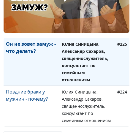
Феминизм.
Юлия Синицына,
#226
Преимущества и
Александр Сахаров,
недостатки
священнослужитель,
консультант по
семейным отношениям
Он не зовет замуж -
Юлия Синицына,
#225
что делать?
Александр Сахаров,
священнослужитель,
консультант по
семейным
отношениям
Поздние браки у
Юлия Синицына,
#224
мужчин - почему?
Александр Сахаров,
священнослужитель,
консультант по
семейным отношениям
Как воспитывать
Юлия Синицына,
#223