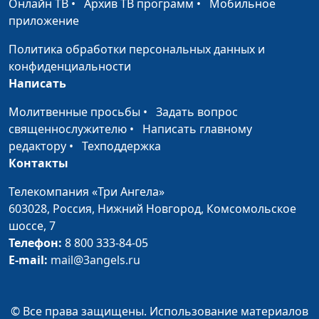
Онлайн ТВ
•
Архив ТВ программ
•
Мобильное
как распознать и
Александр Сахаров,
приложение
избавиться?
священнослужитель,
консультант по
Политика обработки персональных данных и
семейным отношениям
конфиденциальности
Написать
Синдром спасителя:
Юлия Синицына,
#209
разрушительное
Александр Сахаров,
Молитвенные просьбы
•
Задать вопрос
действие
священнослужитель,
священнослужителю
•
Написать главному
консультант по
редактору
•
Техподдержка
семейным отношениям
Контакты
Человек-
Юлия Синицына,
#208
Телекомпания «Три Ангела»
манипулятор: почему
Александр Сахаров,
603028,
Россия, Нижний Новгород,
Комсомольское
я такой?
священнослужитель,
шоссе, 7
консультант по
Телефон:
8 800 333-84-05
семейным отношениям
E-mail:
mail@3angels.ru
Как противостоять
Юлия Синицына,
#207
манипулятору?
Александр Сахаров,
© Все права защищены. Использование материалов
священнослужитель,