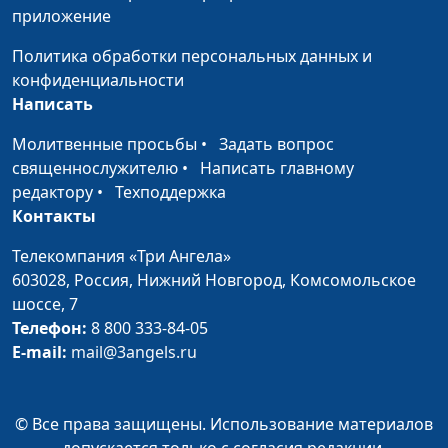
приложение
Мама и дочь: как
Анна Богатская,
#707
воспитывать?
Нелли Пашинян,
Политика обработки персональных данных и
педагог
конфиденциальности
Написать
Мама и сын: как
Анна Богатская,
#706
воспитывать?
Нелли Пашинян,
Молитвенные просьбы
•
Задать вопрос
педагог
священнослужителю
•
Написать главному
редактору
•
Техподдержка
Как правильно
Анна Богатская,
#705
Контакты
воспитывать ребенка
Нелли Пашинян,
педагог
Телекомпания «Три Ангела»
603028,
Россия, Нижний Новгород,
Комсомольское
Как мотивировать
Анна Богатская,
#704
шоссе, 7
ребенка на учебу?
Нелли Пашинян,
Телефон:
8 800 333-84-05
педагог
E-mail:
mail@3angels.ru
Если ребенок не любит
Анна Богатская,
#703
читать
Нелли Пашинян,
© Все права защищены. Использование материалов
педагог
допускается только с согласия редакции.