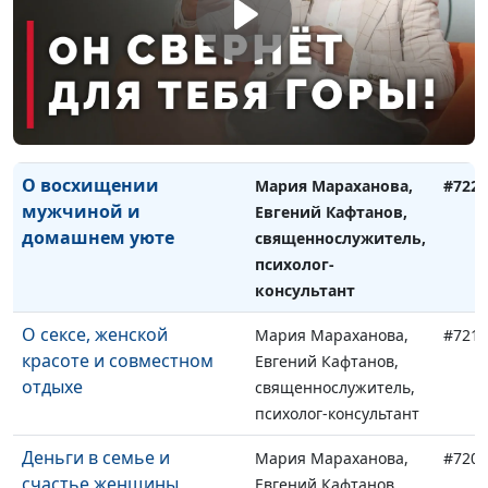
жизнь?
Ольга Аванесова,
психолог-тренер
Развитие зрелой
Мария Мараханова,
#723
личности
Ольга Аванесова,
психолог-тренер
О восхищении
Мария Мараханова,
#722
мужчиной и
Евгений Кафтанов,
домашнем уюте
священнослужитель,
психолог-
консультант
О сексе, женской
Мария Мараханова,
#721
красоте и совместном
Евгений Кафтанов,
отдыхе
священнослужитель,
психолог-консультант
Деньги в семье и
Мария Мараханова,
#720
счастье женщины
Евгений Кафтанов,