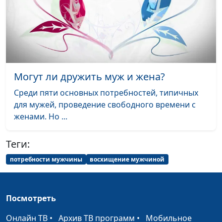
что нужно знать?
Евгений Кафтанов,
священнослужитель,
психолог-консультант
Зачем нам другие люди?
Мария Мараханова,
#711
Евгений Кафтанов,
священнослужитель,
Могут ли дружить муж и жена?
психолог-консультант
Среди пяти основных потребностей, типичных
Деструктивное
Анна Богатская,
#710
для мужей, проведение свободного времени с
поведение ребенка: что
Нелли Пашинян,
женами. Но ...
делать?
педагог
Теги:
Лучшее образование и
Анна Богатская,
#709
воспитание для ребенка
Нелли Пашинян,
потребности мужчины
восхищение мужчиной
педагог
Дети с гаджетами:
Анна Богатская,
#708
Посмотреть
запрещать или
Нелли Пашинян,
разрешать?
педагог
Онлайн ТВ
•
Архив ТВ программ
•
Мобильное