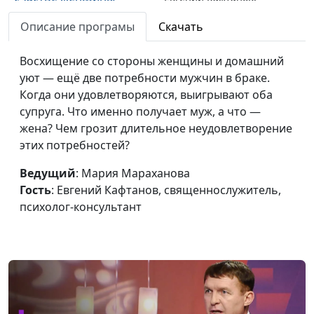
священнослужитель,
Описание програмы
Скачать
психолог-консультант
Разговор с женой:
Восхищение со стороны женщины и домашний
Мария Мараханова,
#719
почему это важно?
уют — ещё две потребности мужчин в браке.
Евгений Кафтанов,
Когда они удовлетворяются, выигрывают оба
священнослужитель,
супруга. Что именно получает муж, а что —
психолог-консультант
жена? Чем грозит длительное неудовлетворение
Что нужно для счастья в
Мария Мараханова,
#718
этих потребностей?
браке?
Евгений Кафтанов,
Ведущий
: Мария Мараханова
священнослужитель,
Гость
: Евгений Кафтанов, священнослужитель,
психолог-консультант
психолог-консультант
Мой ребёнок —
Мария Мараханова,
#717
подросток: на что
Евгений Кафтанов,
обратить внимание?
священнослужитель,
психолог-консультант
От семи до двенадцати:
Мария Мараханова,
#716
как правильно