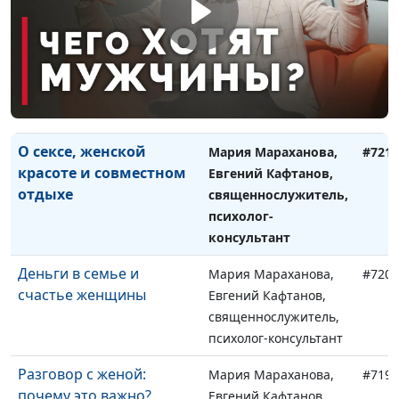
психолог-тренер
О восхищении
Мария Мараханова,
#722
мужчиной и домашнем
Евгений Кафтанов,
уюте
священнослужитель,
психолог-консультант
О сексе, женской
Мария Мараханова,
#721
красоте и совместном
Евгений Кафтанов,
отдыхе
священнослужитель,
психолог-
консультант
Деньги в семье и
Мария Мараханова,
#720
счастье женщины
Евгений Кафтанов,
священнослужитель,
психолог-консультант
Разговор с женой:
Мария Мараханова,
#719
почему это важно?
Евгений Кафтанов,