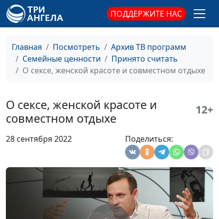
психолог-тренер
ПОДДЕРЖИТЕ НАС
Родовые сценарии:
Мария Мараханова,
#727
невидимое влияние на
Ольга Аванесова,
Главная
Посмотреть
Архив ТВ программ
нашу жизнь
психолог-тренер
Семейные ценности
Принято считать
О сексе, женской красоте и совместном отдыхе
Три условия успешной
Мария Мараханова,
#726
сепарации
Ольга Аванесова,
психолог-тренер
О сексе, женской красоте и
12+
совместном отдыхе
Как сформировать
Мария Мараханова,
#725
жизненную стратегию?
Ольга Аванесова,
28 сентября 2022
Поделиться:
психолог-тренер
Как прожить СВОЮ
Мария Мараханова,
#724
жизнь?
Ольга Аванесова,
психолог-тренер
Развитие зрелой
Мария Мараханова,
#723
личности
Ольга Аванесова,