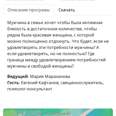
священнослужитель,
Описание програмы
Скачать
психолог-консультант
Что нужно для счастья в
Мужчина в семье хочет чтобы была интимная
Мария Мараханова,
#718
браке?
близость в достаточном количестве, чтобы
Евгений Кафтанов,
рядом была красивая женщина, с которой
священнослужитель,
можно полноценно отдохнуть. Что будет, если не
психолог-консультант
удовлетворять эти потребности мужчины? А
Мой ребёнок —
Мария Мараханова,
#717
если удовлетворять, но не полностью? Где
подросток: на что
Евгений Кафтанов,
граница между удовлетворением потребностей
обратить внимание?
священнослужитель,
мужчины и свободой женщины?
психолог-консультант
Ведущий
: Мария Мараханова
От семи до двенадцати:
Мария Мараханова,
#716
Гость
: Евгений Кафтанов, священнослужитель,
как правильно
Евгений Кафтанов,
психолог-консультант
воспитывать?
священнослужитель,
психолог-консультант
Развитие ребенка от
Мария Мараханова,
#715
четырех до пяти лет