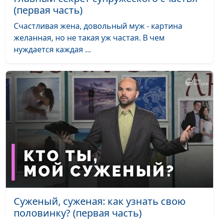
изгоем
Щукина, педагог-
(первая часть)
психолог
Счастливая жена, довольный муж - картина
желанная, но не такая уж частая. В чем
Социальная адаптация
Анна Богатская, Анна
#690
нуждается каждая ...
ребенка
Щукина, педагог-
психолог
Зачем ребенку раннее
Анна Богатская, Анна
#689
развитие?
Щукина, педагог-
психолог
Как помочь замкнутому
Анна Богатская, Анна
#688
ребенку?
Щукина, педагог-
психолог
Почему ребенок ведет
Анна Богатская, Анна
#687
себя агрессивно?
Щукина, педагог-
психолог
Суженый, суженая: как узнать свою
половинку? (первая часть)
Детский сад или
Анна Богатская, Анна
#686