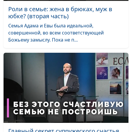
профилактика
Щукина, педагог-
Роли в семье: жена в брюках, муж в
психолог
юбке? (вторая часть)
Помочь ребенку
Анна Богатская, Анна
#695
Семья Адама и Евы была идеальной,
выбрать профессию
Щукина, педагог-
совершенной, во всем соответствующей
психолог
Божьему замыслу. Пока не п...
Учебная мотивация
Анна Богатская, Анна
#694
Щукина, педагог-
психолог
Помощь
Анна Богатская, Анна
#693
гиперактивному ребенку
Щукина, педагог-
психолог
Тревожный ребенок - как
Анна Богатская, Анна
#692
помочь?
Щукина, педагог-
психолог
Если ребенок стал
Анна Богатская, Анна
#691
Главный секрет супружеского счастья