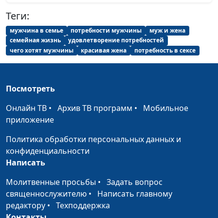
Теги:
Женщина и старость
Анна Богатская,
#676
непримиримы?
Мария Вачева,
мужчина в семье
потребности мужчины
муж и жена
психолог, семейный
семейная жизнь
удовлетворение потребностей
консультант
чего хотят мужчины
красивая жена
потребность в сексе
Как сериалы влияют на
Анна Богатская,
#675
жизнь женщины?
Мария Вачева,
Посмотреть
психолог, семейный
консультант
Онлайн ТВ
•
Архив ТВ программ
•
Мобильное
приложение
Женщина в гневе - в чем
Анна Богатская,
#674
причина?
Мария Вачева,
Политика обработки персональных данных и
психолог, семейный
конфиденциальности
консультант
Написать
Самооценка: как найти
Анна Богатская,
#673
Молитвенные просьбы
•
Задать вопрос
золотую середину?
Мария Вачева,
священнослужителю
•
Написать главному
психолог, семейный
редактору
•
Техподдержка
консультант
Контакты