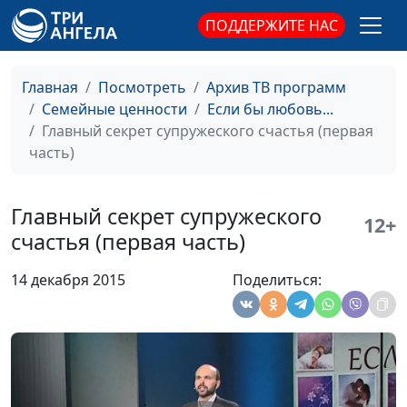
часть)
духовного
ПОДДЕРЖИТЕ НАС
просвещения
Интимная жизнь:
Виталий Олийник,
#12
Главная
Посмотреть
Архив ТВ программ
разрушительные мифы
руководитель Центра
Семейные ценности
Если бы любовь...
(вторая часть)
духовного
Главный секрет супружеского счастья (первая
просвещения
часть)
Интимная жизнь:
Виталий Олийник,
#11
разрушительные мифы
руководитель Центра
Главный секрет супружеского
(первая часть)
духовного
12+
счастья (первая часть)
просвещения
Интимная жизнь:
Виталий Олийник,
#10
14 декабря 2015
Поделиться:
спасительные табу
руководитель Центра
(вторая часть)
духовного
просвещения
Интимная жизнь:
Виталий Олийник,
#9
спасительные табу
руководитель Центра