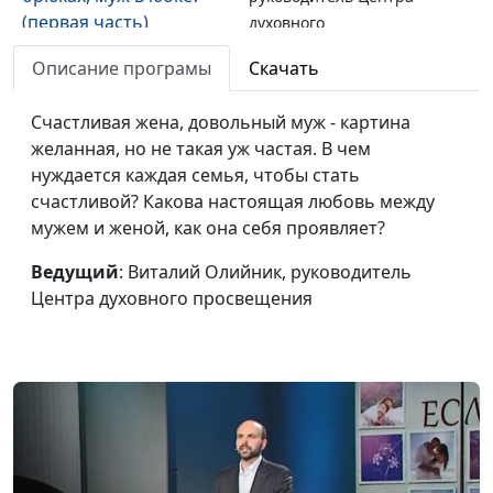
(первая часть)
духовного
просвещения
Описание програмы
Скачать
Суженый, суженая: как
Виталий Олийник,
#4
узнать свою
Счастливая жена, довольный муж - картина
руководитель Центра
половинку? (вторая
желанная, но не такая уж частая. В чем
духовного
часть)
нуждается каждая семья, чтобы стать
просвещения
счастливой? Какова настоящая любовь между
Суженый, суженая: как
Виталий Олийник,
#3
мужем и женой, как она себя проявляет?
узнать свою
руководитель Центра
половинку? (первая
Ведущий
: Виталий Олийник, руководитель
духовного
часть)
Центра духовного просвещения
просвещения
Формула любви (вторая
Виталий Олийник,
#2
часть)
руководитель Центра
духовного
просвещения
Формула любви
Виталий Олийник,
#1
(первая часть)