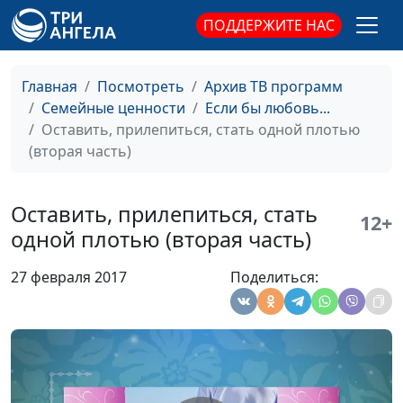
(вторая часть)
духовного
ПОДДЕРЖИТЕ НАС
просвещения
Он и она в книге
Виталий Олийник,
#25
Главная
Посмотреть
Архив ТВ программ
«Песнь Песней»
руководитель Центра
Семейные ценности
Если бы любовь...
(первая часть)
духовного
Оставить, прилепиться, стать одной плотью
просвещения
(вторая часть)
Искусство общения
Виталий Олийник,
#24
(вторая часть)
руководитель Центра
Оставить, прилепиться, стать
духовного
12+
одной плотью (вторая часть)
просвещения
Искусство общения
Виталий Олийник,
#23
27 февраля 2017
Поделиться:
(первая часть)
руководитель Центра
духовного
просвещения
Уважение в браке
Виталий Олийник,
#22
(вторая часть)
руководитель Центра