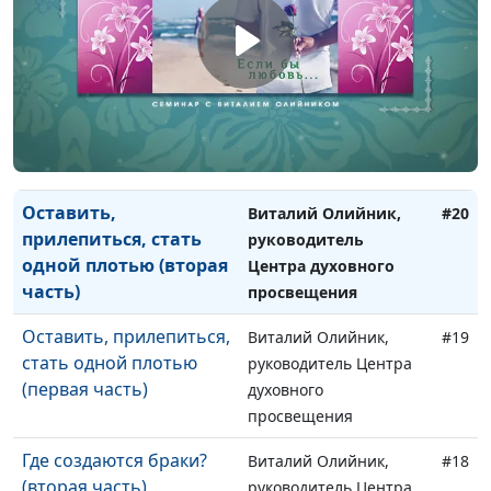
духовного
просвещения
Уважение в браке
Виталий Олийник,
#21
(первая часть)
руководитель Центра
духовного
просвещения
Оставить,
Виталий Олийник,
#20
прилепиться, стать
руководитель
одной плотью (вторая
Центра духовного
часть)
просвещения
Оставить, прилепиться,
Виталий Олийник,
#19
стать одной плотью
руководитель Центра
(первая часть)
духовного
просвещения
Где создаются браки?
Виталий Олийник,
#18
(вторая часть)
руководитель Центра