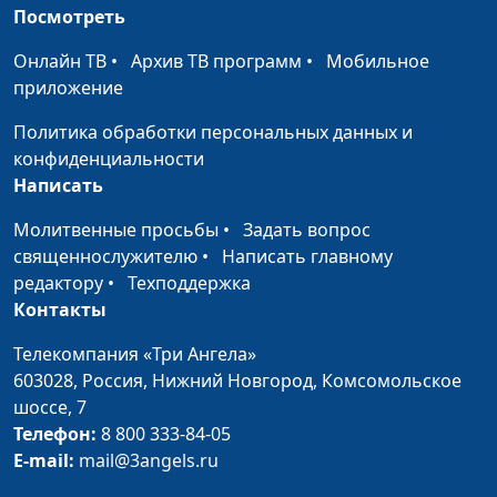
руководитель Центра
Посмотреть
часть)
духовного
просвещения
Онлайн ТВ
•
Архив ТВ программ
•
Мобильное
приложение
Круглосуточное
Виталий Олийник,
#13
воспитание (первая
руководитель Центра
Политика обработки персональных данных и
часть)
духовного
конфиденциальности
просвещения
Написать
Интимная жизнь:
Виталий Олийник,
#12
Молитвенные просьбы
•
Задать вопрос
разрушительные мифы
руководитель Центра
священнослужителю
•
Написать главному
(вторая часть)
духовного
редактору
•
Техподдержка
просвещения
Контакты
Интимная жизнь:
Виталий Олийник,
#11
Телекомпания «Три Ангела»
разрушительные мифы
руководитель Центра
603028,
Россия, Нижний Новгород,
Комсомольское
(первая часть)
духовного
шоссе, 7
просвещения
Телефон:
8 800 333-84-05
E-mail:
mail@3angels.ru
Интимная жизнь:
Виталий Олийник,
#10