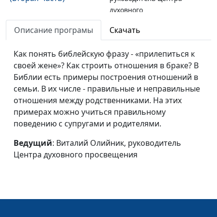
духовного
просвещения
Описание програмы
Скачать
Где создаются браки?
Виталий Олийник,
#17
(первая часть)
Как понять библейскую фразу - «прилепиться к
руководитель Центра
своей жене»? Как строить отношения в браке? В
духовного
Библии есть примеры построения отношений в
просвещения
семьи. В их числе - правильные и неправильные
Сила благословения
Виталий Олийник,
#16
отношения между родственниками. На этих
(вторая часть)
руководитель Центра
примерах можно учиться правильному
духовного
поведению с супругами и родителями.
просвещения
Ведущий
: Виталий Олийник, руководитель
Сила благословения
Виталий Олийник,
#15
Центра духовного просвещения
(первая часть)
руководитель Центра
духовного
просвещения
Круглосуточное
Виталий Олийник,
#14
воспитание (вторая