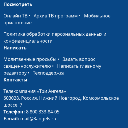
духовного
Посмотреть
просвещения
Онлайн ТВ
•
Архив ТВ программ
•
Мобильное
Интимная жизнь:
Виталий Олийник,
#11
приложение
разрушительные мифы
руководитель Центра
(первая часть)
духовного
Политика обработки персональных данных и
просвещения
конфиденциальности
Написать
Интимная жизнь:
Виталий Олийник,
#10
спасительные табу
руководитель Центра
Молитвенные просьбы
•
Задать вопрос
(вторая часть)
духовного
священнослужителю
•
Написать главному
просвещения
редактору
•
Техподдержка
Контакты
Интимная жизнь:
Виталий Олийник,
#9
спасительные табу
руководитель Центра
Телекомпания «Три Ангела»
(первая часть)
духовного
603028,
Россия, Нижний Новгород,
Комсомольское
просвещения
шоссе, 7
Телефон:
8 800 333-84-05
Главный секрет
Виталий Олийник,
#8
E-mail:
mail@3angels.ru
супружеского счастья
руководитель Центра