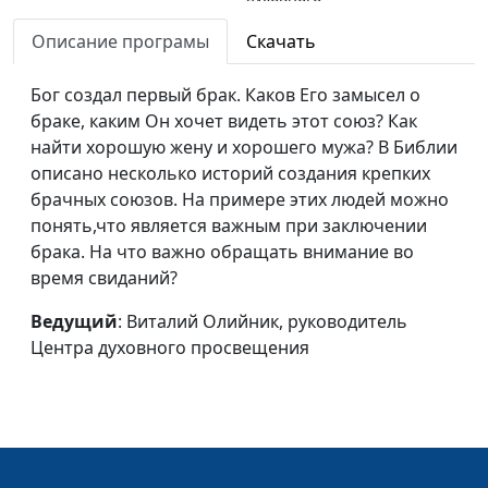
просвещения
Описание програмы
Скачать
Сила благословения
Виталий Олийник,
#15
(первая часть)
Бог создал первый брак. Каков Его замысел о
руководитель Центра
браке, каким Он хочет видеть этот союз? Как
духовного
найти хорошую жену и хорошего мужа? В Библии
просвещения
описано несколько историй создания крепких
Круглосуточное
Виталий Олийник,
#14
брачных союзов. На примере этих людей можно
воспитание (вторая
руководитель Центра
понять,что является важным при заключении
часть)
духовного
брака. На что важно обращать внимание во
просвещения
время свиданий?
Круглосуточное
Виталий Олийник,
#13
Ведущий
: Виталий Олийник, руководитель
воспитание (первая
руководитель Центра
Центра духовного просвещения
часть)
духовного
просвещения
Интимная жизнь:
Виталий Олийник,
#12
разрушительные мифы
руководитель Центра
(вторая часть)