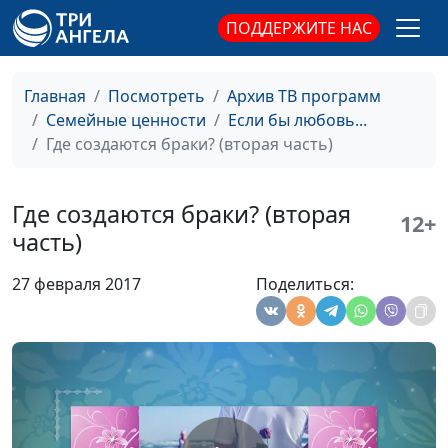
просвещения
ПОДДЕРЖИТЕ НАС
Искусство общения
Виталий Олийник,
#23
(первая часть)
руководитель Центра
Главная
Посмотреть
Архив ТВ программ
духовного
Семейные ценности
Если бы любовь...
просвещения
Где создаются браки? (вторая часть)
Уважение в браке
Виталий Олийник,
#22
(вторая часть)
руководитель Центра
Где создаются браки? (вторая
духовного
12+
часть)
просвещения
Уважение в браке
Виталий Олийник,
#21
27 февраля 2017
Поделиться:
(первая часть)
руководитель Центра
духовного
просвещения
Оставить, прилепиться,
Виталий Олийник,
#20
стать одной плотью
руководитель Центра
(вторая часть)
духовного