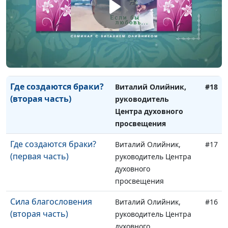
просвещения
Оставить, прилепиться,
Виталий Олийник,
#19
стать одной плотью
руководитель Центра
(первая часть)
духовного
просвещения
Где создаются браки?
Виталий Олийник,
#18
(вторая часть)
руководитель
Центра духовного
просвещения
Где создаются браки?
Виталий Олийник,
#17
(первая часть)
руководитель Центра
духовного
просвещения
Сила благословения
Виталий Олийник,
#16
(вторая часть)
руководитель Центра
духовного