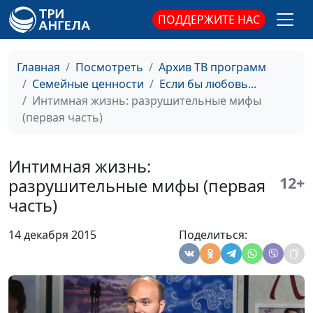
(первая часть)
руководитель Центра
ПОДДЕРЖИТЕ НАС
духовного
просвещения
Главная
Посмотреть
Архив ТВ программ
Сила благословения
Виталий Олийник,
#16
Семейные ценности
Если бы любовь...
(вторая часть)
руководитель Центра
Интимная жизнь: разрушительные мифы
духовного
(первая часть)
просвещения
Сила благословения
Виталий Олийник,
#15
Интимная жизнь:
(первая часть)
руководитель Центра
12+
разрушительные мифы (первая
духовного
часть)
просвещения
Круглосуточное
Виталий Олийник,
#14
14 декабря 2015
Поделиться:
воспитание (вторая
руководитель Центра
часть)
духовного
просвещения
Круглосуточное
Виталий Олийник,
#13