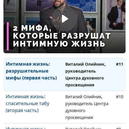
воспитание (первая
руководитель Центра
часть)
духовного
просвещения
Интимная жизнь:
Виталий Олийник,
#12
разрушительные мифы
руководитель Центра
(вторая часть)
духовного
просвещения
Интимная жизнь:
Виталий Олийник,
#11
разрушительные
руководитель
мифы (первая часть)
Центра духовного
просвещения
Интимная жизнь:
Виталий Олийник,
#10
спасительные табу
руководитель Центра
(вторая часть)
духовного
просвещения
Интимная жизнь: