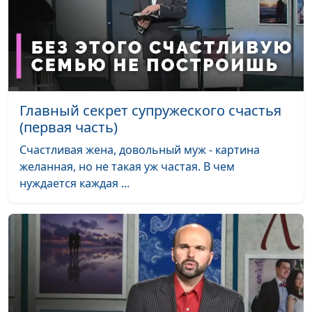
Формула любви (первая
Виталий Олийник,
#1
часть)
руководитель Центра
духовного
просвещения
Главный секрет супружеского счастья
(первая часть)
Счастливая жена, довольный муж - картина
желанная, но не такая уж частая. В чем
нуждается каждая ...