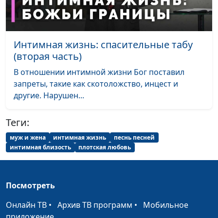
Интимная жизнь: спасительные табу
(вторая часть)
В отношении интимной жизни Бог поставил
запреты, такие как скотоложство, инцест и
другие. Нарушен...
Теги:
муж и жена
интимная жизнь
песнь песней
интимная близость
плотская любовь
Посмотреть
Онлайн ТВ
•
Архив ТВ программ
•
Мобильное
приложение