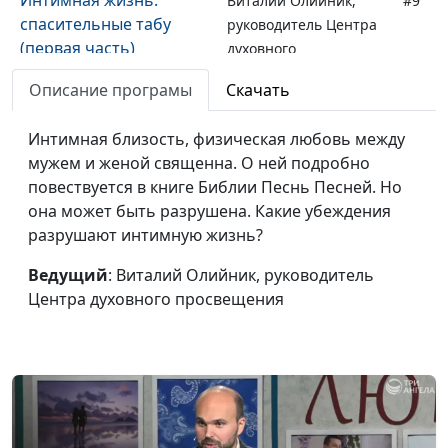
Виталий Олийник,
#9
спасительные табу
руководитель Центра
(первая часть)
духовного
просвещения
Описание програмы
Скачать
Главный секрет
Виталий Олийник,
#8
супружеского счастья
Интимная близость, физическая любовь между
руководитель Центра
(вторая часть)
мужем и женой священна. О ней подробно
духовного
повествуется в книге Библии Песнь Песней. Но
просвещения
она может быть разрушена. Какие убеждения
Главный секрет
Виталий Олийник,
#7
разрушают интимную жизнь?
супружеского счастья
руководитель Центра
(первая часть)
Ведущий
: Виталий Олийник, руководитель
духовного
Центра духовного просвещения
просвещения
Роли в семье: жена в
Виталий Олийник,
#6
брюках, муж в юбке?
руководитель Центра
(вторая часть)
духовного
просвещения