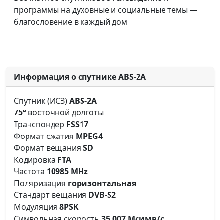
программы на духовные и социальные темы —
благословение в каждый дом
Информация о спутнике ABS-2A
Спутник (ИСЗ)
ABS-2A
75°
восточной долготы
Транспондер
FSS17
Формат сжатия
MPEG4
Формат вещания
SD
Кодировка
FTA
Частота
10985 MHz
Поляризация
горизонтальная
Стандарт вещания
DVB-S2
Модуляция
8PSK
Символьная скорость
35,007 Мсимв/с