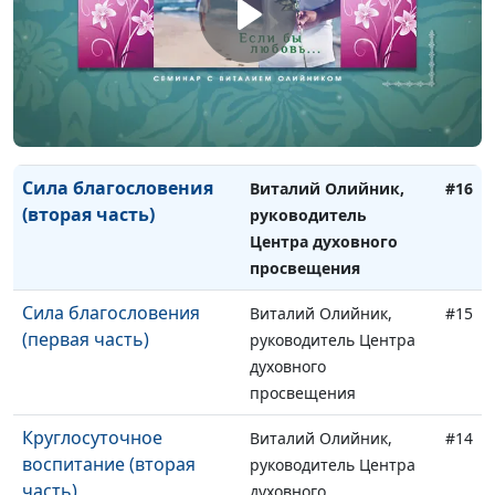
просвещения
Где создаются браки?
Виталий Олийник,
#17
(первая часть)
руководитель Центра
духовного
просвещения
Сила благословения
Виталий Олийник,
#16
(вторая часть)
руководитель
Центра духовного
просвещения
Сила благословения
Виталий Олийник,
#15
(первая часть)
руководитель Центра
духовного
просвещения
Круглосуточное
Виталий Олийник,
#14
воспитание (вторая
руководитель Центра
часть)
духовного