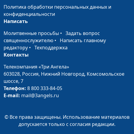
духовного
Политика обработки персональных данных и
просвещения
конфиденциальности
Интимная жизнь:
Виталий Олийник,
#9
Написать
спасительные табу
руководитель Центра
Молитвенные просьбы
•
Задать вопрос
(первая часть)
духовного
священнослужителю
•
Написать главному
просвещения
редактору
•
Техподдержка
Главный секрет
Виталий Олийник,
#8
Контакты
супружеского счастья
руководитель Центра
Телекомпания «Три Ангела»
(вторая часть)
духовного
603028,
Россия, Нижний Новгород,
Комсомольское
просвещения
шоссе, 7
Главный секрет
Виталий Олийник,
#7
Телефон:
8 800 333-84-05
супружеского счастья
руководитель Центра
E-mail:
mail@3angels.ru
(первая часть)
духовного
просвещения
© Все права защищены. Использование материалов
Роли в семье: жена в
Виталий Олийник,
#6
допускается только с согласия редакции.
брюках, муж в юбке?
руководитель Центра