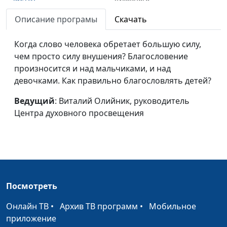
просвещения
Описание програмы
Скачать
Круглосуточное
Виталий Олийник,
#13
воспитание (первая
Когда слово человека обретает большую силу,
руководитель Центра
часть)
чем просто силу внушения? Благословение
духовного
произносится и над мальчиками, и над
просвещения
девочками. Как правильно благословлять детей?
Интимная жизнь:
Виталий Олийник,
#12
разрушительные мифы
Ведущий
: Виталий Олийник, руководитель
руководитель Центра
(вторая часть)
Центра духовного просвещения
духовного
просвещения
Интимная жизнь:
Виталий Олийник,
#11
разрушительные мифы
руководитель Центра
(первая часть)
духовного
просвещения
Посмотреть
Интимная жизнь:
Виталий Олийник,
#10
Онлайн ТВ
•
Архив ТВ программ
•
Мобильное
спасительные табу
руководитель Центра
приложение
(вторая часть)