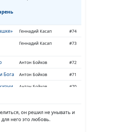
арень
ашке»
Геннадий Касап
#74
Геннадий Касап
#73
р
Антон Бойков
#72
и Бога
Антон Бойков
#71
жизни
Антон Бойков
#70
м
Андрей Качалаба
#69
целиться, он решил не унывать и
для
Андрей Качалаба
#68
 для него это любовь.