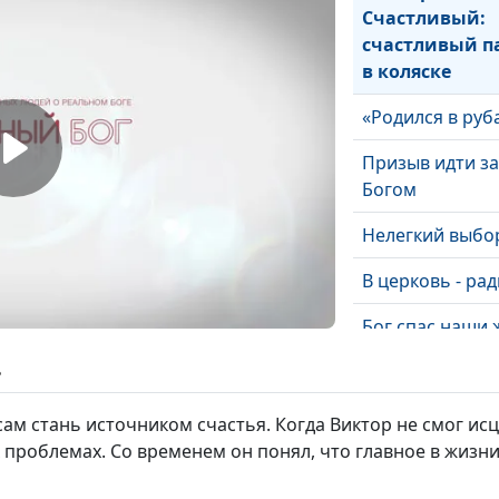
Счастливый:
счастливый п
в коляске
«Родился в руб
Призыв идти за
Богом
Нелегкий выбо
В церковь - рад
Бог спас наши 
ь
Желайте людя
добра
сам стань источником счастья. Когда Виктор не смог ис
Покупка земли 
 проблемах. Со временем он понял, что главное в жизни
здания церкви