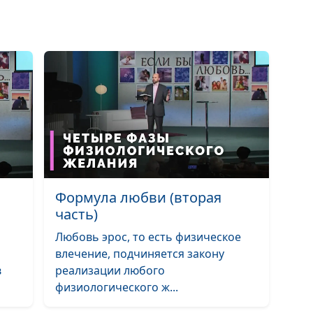
Благословения
службе в арми
Исцеление от р
Бог располагае
сердца
Бог отвел беду
Как я начал
понимать Биб
Формула любви (вторая
Как Бог обрати
часть)
мне
Любовь эрос, то есть физическое
Зачем мне чудо
влечение, подчиняется закону
в
реализации любого
Все содействуе
физиологического ж...
благу