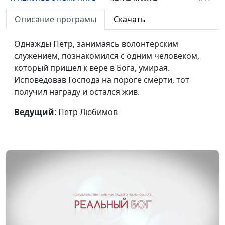
Описание програмы
Скачать
Бог спас наши жизни
Антон Бойков
#70
Желайте людям добра
Андрей Качалаба
#69
Однажды Пётр, занимаясь волонтёрским
служением, познакомился с одним человеком,
Покупка земли для
Андрей Качалаба
#68
который пришёл к вере в Бога, умирая.
здания церкви
Исповедовав Господа на пороге смерти, тот
получил награду и остался жив.
Благословения на
Андрей Качалаба
#67
службе в армии
Ведущий
: Петр Любимов
Исцеление от рака
Андрей Качалаба
#66
Бог располагает
Андрей Качалаба
#65
сердца
Бог отвел беду
Андрей Качалаба
#64
Как я начал понимать
Максим Каминский
#63
Библию