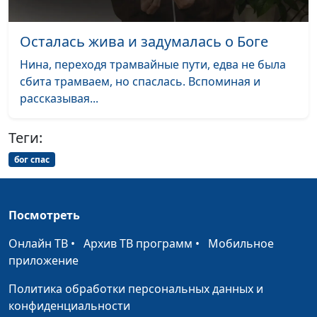
смертью
Осталась жива и задумалась о Боге
Последняя молитва
Евгений Раннев
#53
Нина, переходя трамвайные пути, едва не была
Я потерял, а Бог
Евгений Раннев
#52
сбита трамваем, но спаслась. Вспоминая и
сохранил
рассказывая...
Ночь борьбы и рука
Ольга Болдышева
#51
помощи
Теги:
Бог восстановил мой
бог спас
Екатерина Моисеева
#50
голос
Божья помощь в
Александр Марков
#49
Посмотреть
дороге
Онлайн ТВ
•
Архив ТВ программ
•
Мобильное
Исцеление по молитве
Алексей Анциферов
#48
приложение
Бог дал мне новую
Алексей и Елена
#47
Политика обработки персональных данных и
семью
Смирновы
конфиденциальности