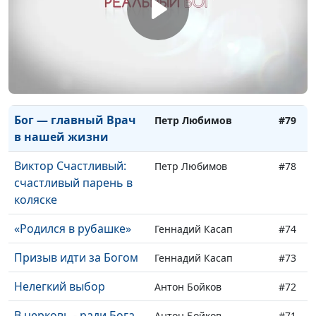
к счастью
Жизнь как гонка: как
Петр Любимов
#81
не попасть в аварию
Бог меня освободил
Петр Любимов
#80
Бог — главный Врач
Петр Любимов
#79
в нашей жизни
Виктор Счастливый:
Петр Любимов
#78
счастливый парень в
коляске
«Родился в рубашке»
Геннадий Касап
#74
Призыв идти за Богом
Геннадий Касап
#73
Нелегкий выбор
Антон Бойков
#72
В церковь - ради Бога
Антон Бойков
#71