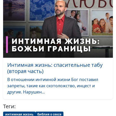
молодость и красоту
Алина Караченцева,
практический
психолог
Как научиться слышать
Юлия Синицына,
#894
друг друга
Алина Караченцева,
практический
психолог
Психологическая
Юлия Синицына,
#893
зрелость. Зачем она нам
Алина Караченцева,
Интимная жизнь: спасительные табу
нужна?
практический
(вторая часть)
психолог
В отношении интимной жизни Бог поставил
Как не испортить
Юлия Синицына,
#892
запреты, такие как скотоложство, инцест и
отношения с людьми
Алина Караченцева,
другие. Нарушен...
практический
психолог
Теги:
Как научится принимать
Юлия Синицына,
#891
интимная жизнь
библия о сексе