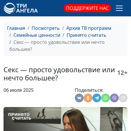
практический
ПОДДЕРЖИТЕ НАС
психолог
Как простить тех, кто
Мария Мараханова,
#910
Главная
Посмотреть
Архив ТВ программ
тебя обидел
Алена Евсеева,
Семейные ценности
Принято считать
практический
Секс — просто удовольствие или нечто
психолог
большее?
Что стоит вкладывать в
Мария Мараханова,
#909
воспитание детей
Алена Евсеева,
Секс — просто удовольствие или
практический
12+
нечто большее?
психолог
Кем является мужчина в
Мария Мараханова,
#908
06 июля 2025
Поделиться:
семье?
Алена Евсеева,
практический
психолог
Роли мужчины и
Мария Мараханова,
#907
женщины в семье
Алена Евсеева,