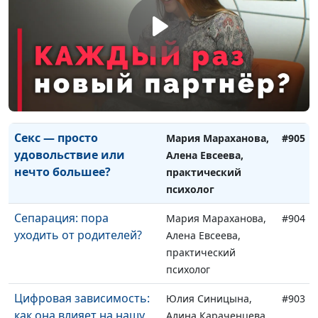
практический
психолог
Интимность и
Мария Мараханова,
#906
духовность: есть ли
Алена Евсеева,
связь?
практический
психолог
Секс — просто
Мария Мараханова,
#905
удовольствие или
Алена Евсеева,
нечто большее?
практический
психолог
Сепарация: пора
Мария Мараханова,
#904
уходить от родителей?
Алена Евсеева,
практический
психолог
Цифровая зависимость:
Юлия Синицына,
#903
как она влияет на нашу
Алина Караченцева,