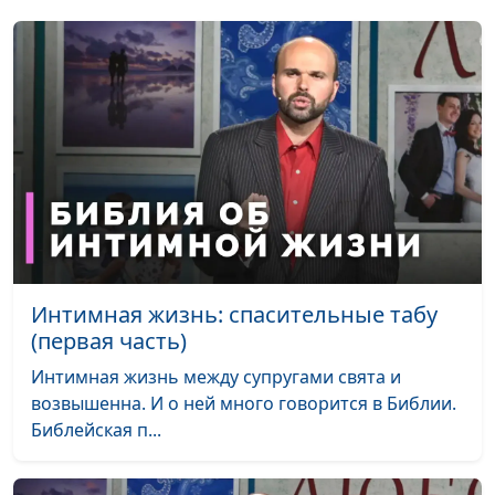
Алина Караченцева,
настоящему
практический
психолог
Влияние современных
Юлия Синицына,
#898
технологий на личность
Алина Караченцева,
практический
психолог
Как справиться с
Юлия Синицына,
#897
завистью и радоваться
Алина Караченцева,
чужим успехам
практический
психолог
Интимная жизнь: спасительные табу
(первая часть)
Как отпустить плохое
Юлия Синицына,
#896
прошлое
Алина Караченцева,
Интимная жизнь между супругами свята и
практический
возвышенна. И о ней много говорится в Библии.
психолог
Библейская п...
Как сохранить
Юлия Синицына,
#895