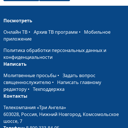
других людей и не
Алина Караченцева,
обижаться
практический
психолог
Посмотреть
Конфликт братьев и
Юлия Синицына,
#890
Онлайн ТВ
•
Архив ТВ программ
•
Мобильное
сестёр. Как вести себя
Алина Караченцева,
приложение
родителям?
практический
психолог
Политика обработки персональных данных и
конфиденциальности
Правила хорошей
Юлия Синицына,
#889
Написать
критики
Алина Караченцева,
практический
Молитвенные просьбы
•
Задать вопрос
психолог
священнослужителю
•
Написать главному
редактору
•
Техподдержка
Сострадание. Можно ли
Юлия Синицына,
#888
Контакты
этому научиться?
Алина Караченцева,
практический
Телекомпания «Три Ангела»
психолог
603028,
Россия, Нижний Новгород,
Комсомольское
шоссе, 7
Общение с незрелым
Юлия Синицына,
#887
Телефон:
8 800 333-84-05