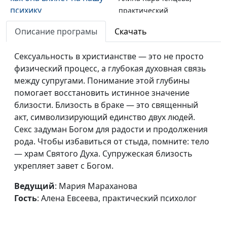
психику
практический
психолог
Описание програмы
Скачать
Как стать
Юлия Синицына,
#902
психологически
Сексуальность в христианстве — это не просто
Алина Караченцева,
устойчивым
физический процесс, а глубокая духовная связь
практический
между супругами. Понимание этой глубины
психолог
помогает восстановить истинное значение
Как экология влияет на
Юлия Синицына,
#901
близости. Близость в браке — это священный
психику
Алина Караченцева,
акт, символизирующий единство двух людей.
практический
Секс задуман Богом для радости и продолжения
психолог
рода. Чтобы избавиться от стыда, помните: тело
— храм Святого Духа. Супружеская близость
Что такое
Юлия Синицына,
#900
укрепляет завет с Богом.
психосоматика и как это
Алина Караченцева,
лечить?
практический
Ведущий
: Мария Мараханова
психолог
Гость
: Алена Евсеева, практический психолог
Псевдопрощение. Как
Юлия Синицына,
#899
простить по-