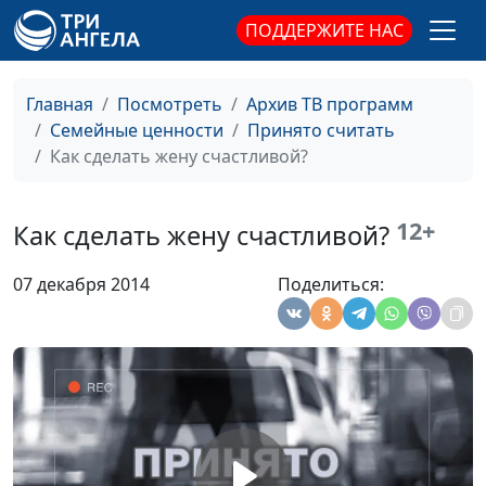
ПОДДЕРЖИТЕ НАС
Как справляться с
Юлия Синицына,
#378
унынием и радоваться
Лидия Дмитриевна
жизни?
Нейкурс, семейный
Главная
Посмотреть
Архив ТВ программ
консультант
Семейные ценности
Принято считать
Как правильно
Как сделать жену счастливой?
Юлия Синицына,
#377
расстаться до свадьбы?
Лидия Дмитриевна
Нейкурс, семейный
12+
Как сделать жену счастливой?
консультант
Моему мужу нравятся
Юлия Синицына,
#376
07 декабря 2014
Поделиться:
женщины
Лидия Дмитриевна
Нейкурс, семейный
консультант
Насилие в семье
Юлия Синицына,
#375
Лидия Дмитриевна
Нейкурс, семейный
консультант