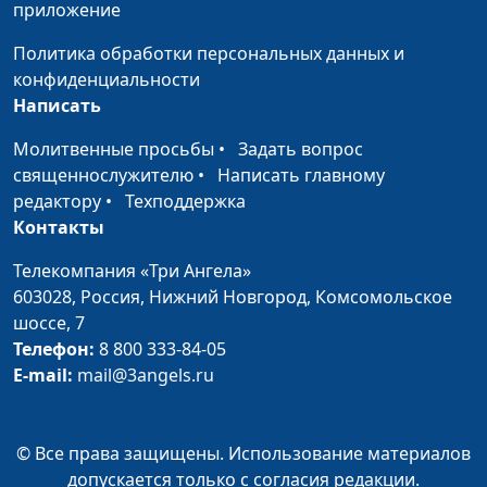
психолог-
приложение
консультант
Политика обработки персональных данных и
Как маме все успеть?
Юлия Синицына,
#366
конфиденциальности
(первая часть)
Татьяна
Написать
Шимановская,
Молитвенные просьбы
•
Задать вопрос
психолог-
священнослужителю
•
Написать главному
консультант
редактору
•
Техподдержка
Организация досуга
Юлия Синицына,
#365
Контакты
Татьяна
Телекомпания «Три Ангела»
Шимановская,
603028,
Россия, Нижний Новгород,
Комсомольское
психолог-
шоссе, 7
консультант
Телефон:
8 800 333-84-05
Ранимый ребенок
Юлия Синицына,
#364
E-mail:
mail@3angels.ru
Татьяна
Шимановская,
психолог-
© Все права защищены. Использование материалов
консультант
допускается только с согласия редакции.