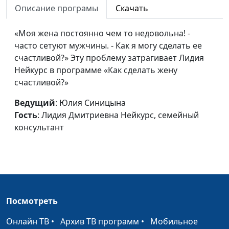
Описание програмы
Скачать
Безответственный муж
Юлия Синицына,
#370
(вторая часть)
«Моя жена постоянно чем то недовольна! -
Лидия Дмитриевна
часто сетуют мужчины. - Как я могу сделать ее
Нейкурс, семейный
счастливой?» Эту проблему затрагивает Лидия
консультант
Нейкурс в программе «Как сделать жену
Безответственный муж
Юлия Синицына,
#369
счастливой?»
(первая часть)
Лидия Дмитриевна
Ведущий
: Юлия Синицына
Нейкурс, семейный
Гость
: Лидия Дмитриевна Нейкурс, семейный
консультант
консультант
Дети и деньги
Юлия Синицына,
#368
Лидия Дмитриевна
Нейкурс, семейный
консультант
Как маме все успеть?
Юлия Синицына,
#367
Посмотреть
(вторая часть)
Татьяна
Шимановская,
Онлайн ТВ
•
Архив ТВ программ
•
Мобильное