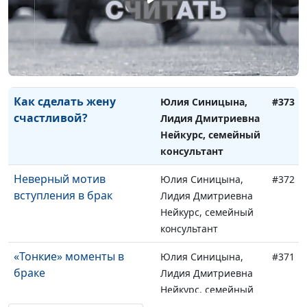
Правильный выбор
Юлия Синицына,
#374
супруга
Лидия Дмитриевна
Нейкурс, семейный
консультант
Как сделать жену
Юлия Синицына,
#373
счастливой?
Лидия Дмитриевна
Нейкурс, семейный
консультант
Неверный мотив
Юлия Синицына,
#372
вступления в брак
Лидия Дмитриевна
Нейкурс, семейный
консультант
«Тонкие» моменты в
Юлия Синицына,
#371
браке
Лидия Дмитриевна
Нейкурс, семейный
консультант