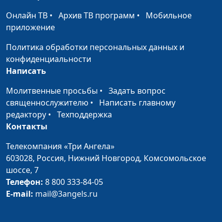
Мария Рожкова,
#321
Лидия Дмитриевна
Онлайн ТВ
•
Архив ТВ программ
•
Мобильное
Нейкурс, семейный
приложение
консультант
Политика обработки персональных данных и
Брак, который убивает
Мария Рожкова,
#320
конфиденциальности
любовь
Лидия Дмитриевна
Написать
Нейкурс, семейный
Молитвенные просьбы
•
Задать вопрос
консультант
священнослужителю
•
Написать главному
Сексуальная
Мария Рожкова,
#319
редактору
•
Техподдержка
несовместимость
Лидия Дмитриевна
Контакты
Нейкурс, семейный
Телекомпания «Три Ангела»
консультант
603028,
Россия, Нижний Новгород,
Комсомольское
Кибер-измена
Мария Рожкова,
#318
шоссе, 7
Лидия Дмитриевна
Телефон:
8 800 333-84-05
Нейкурс, семейный
E-mail:
mail@3angels.ru
консультант