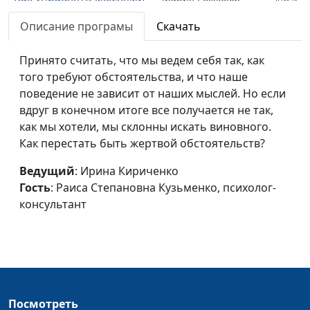
и эмоциями? (третья
Лидия Дмитриевна
Описание програмы
Скачать
часть)
Нейкурс, семейный
консультант
Принято считать, что мы ведем себя так, как
Как управлять мыслями
того требуют обстоятельства, и что наше
Мария Рожкова,
#324
и эмоциями? (вторая
поведение не зависит от наших мыслей. Но если
Лидия Дмитриевна
часть)
вдруг в конечном итоге все получается не так,
Нейкурс, семейный
как мы хотели, мы склонны искать виновного.
консультант
Как перестать быть жертвой обстоятельств?
Как управлять мыслями
Мария Рожкова,
#323
и эмоциями? (первая
Ведущий
: Ирина Кириченко
Лидия Дмитриевна
часть)
Гость
: Раиса Степановна Кузьменко, психолог-
Нейкурс, семейный
консультант
консультант
Супружеская измена
Мария Рожкова,
#322
Лидия Дмитриевна
Нейкурс, семейный
консультант
Посмотреть
Подростковая агрессия