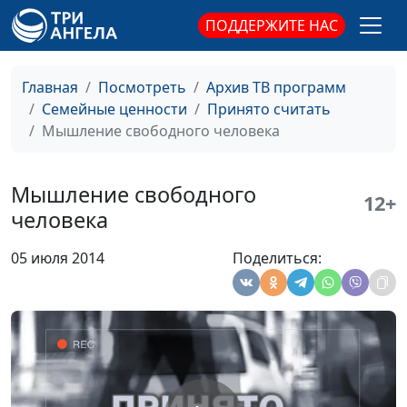
психолог-
ПОДДЕРЖИТЕ НАС
консультант
Здоровье без лекарств
Ирина Кириченко,
#331
Раиса Степановна
Главная
Посмотреть
Архив ТВ программ
Кузьменко,
Семейные ценности
Принято считать
психолог-
Мышление свободного человека
консультант
Радость в любых
Ирина Кириченко,
#330
Мышление свободного
12+
обстоятельствах
Раиса Степановна
человека
Кузьменко,
психолог-
05 июля 2014
Поделиться:
консультант
Позитивное из
Ирина Кириченко,
#329
негативного
Раиса Степановна
Кузьменко,
психолог-
консультант