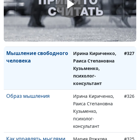
Формирование
Ирина Кириченко,
#328
мировоззрения
Раиса Степановна
Кузьменко,
психолог-
консультант
Мышление свободного
Ирина Кириченко,
#327
человека
Раиса Степановна
Кузьменко,
психолог-
консультант
Образ мышления
Ирина Кириченко,
#326
Раиса Степановна
Кузьменко,
психолог-
консультант
Как управлять мыслями
Мария Рожкова,
#325