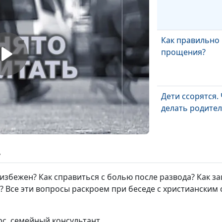
Как правильно
прощения?
Дети ссорятся.
делать родите
Общение с
ь
тяжелобольны
человеком
еизбежен? Как справиться с болью после развода? Как 
? Все эти вопросы раскроем при беседе с христианским
Начать сначал
рс, семейный консультант