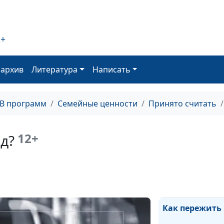
2+
Мы не подходи
другу
оархив
Литература
Написать
Как выйти из
ТВ программ
Семейные ценности
Принято считать
предательства
победителем?
12+
д?
Как ребенку п
развод родите
Как пережить