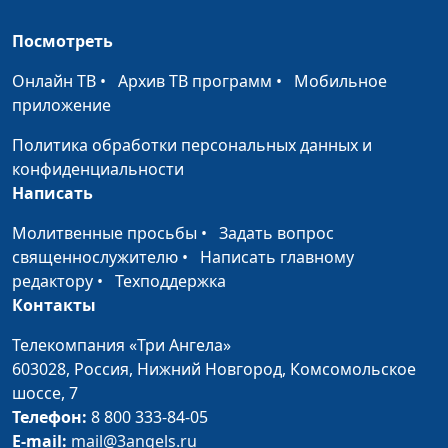
психолог
Посмотреть
Как правильно
Юлия Синицына,
#873
беседовать с
Ольга Лебедева,
Онлайн ТВ
•
Архив ТВ программ
•
Мобильное
подростками о половом
клинический
приложение
развитии
психолог
Политика обработки персональных данных и
Половое воспитание
Юлия Синицына,
#872
конфиденциальности
детей
Ольга Лебедева,
Написать
клинический
психолог
Молитвенные просьбы
•
Задать вопрос
священнослужителю
•
Написать главному
Как научить ребенка
Юлия Синицына,
#871
редактору
•
Техподдержка
финансовой
Ольга Лебедева,
Контакты
грамотности
клинический
психолог
Телекомпания «Три Ангела»
603028,
Россия, Нижний Новгород,
Комсомольское
Взрывные дети. Как их
Юлия Синицына,
#870
шоссе, 7
воспитывать?
Ольга Лебедева,
Телефон:
8 800 333-84-05
клинический
E-mail:
mail@3angels.ru