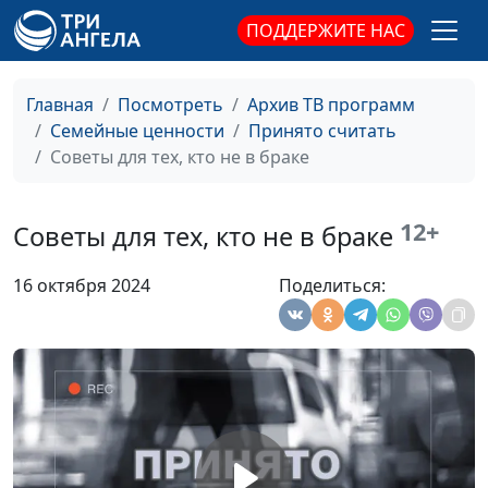
ПОДДЕРЖИТЕ НАС
Можно ли построить
Юлия Синицына,
#885
близкие отношения по
Алина Караченцева,
интернету?
практический
Главная
Посмотреть
Архив ТВ программ
психолог
Семейные ценности
Принято считать
Как наладить общение с
Советы для тех, кто не в браке
Юлия Синицына,
#884
родителями мужа
Алина Караченцева,
практический
12+
Советы для тех, кто не в браке
психолог
Почему мужчины
Юлия Синицына,
#883
16 октября 2024
Поделиться:
изменяют
Алина Караченцева,
практический
психолог
Эмоциональные
Юлия Синицына,
#882
потребности детей
Ольга Лебедева,
клинический
психолог