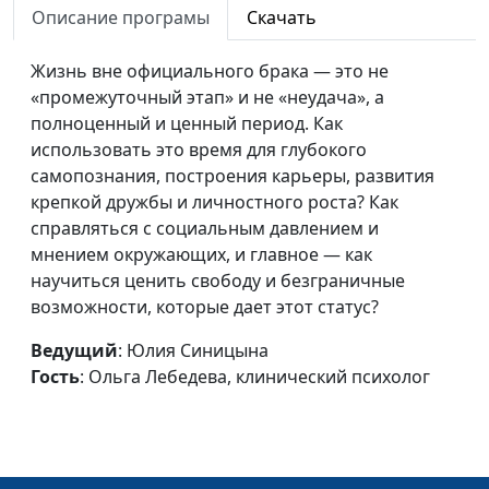
Описание програмы
Скачать
Сложности воспитания
Юлия Синицына,
#877
подростков
Жизнь вне официального брака — это не
Ольга Лебедева,
«промежуточный этап» и не «неудача», а
клинический
полноценный и ценный период. Как
психолог
использовать это время для глубокого
Есть ли плюсы
Юлия Синицына,
#876
самопознания, построения карьеры, развития
выскочувствительности?
Ольга Лебедева,
крепкой дружбы и личностного роста? Как
клинический
справляться с социальным давлением и
психолог
мнением окружающих, и главное — как
научиться ценить свободу и безграничные
Как понять
Юлия Синицына,
#875
возможности, которые дает этот статус?
высокочувствительного
Ольга Лебедева,
ребенка
клинический
Ведущий
: Юлия Синицына
психолог
Гость
: Ольга Лебедева, клинический психолог
Я - гневоголик. Как
Юлия Синицына,
#874
перестать гневаться?
Ольга Лебедева,
клинический