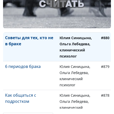
Стоит ли прощать
Юлия Синицына,
#881
измену
Ольга Лебедева,
клинический
психолог
Советы для тех, кто не
Юлия Синицына,
#880
в браке
Ольга Лебедева,
клинический
психолог
6 периодов брака
Юлия Синицына,
#879
Ольга Лебедева,
клинический
психолог
Как общаться с
Юлия Синицына,
#878
подростком
Ольга Лебедева,
клинический
психолог