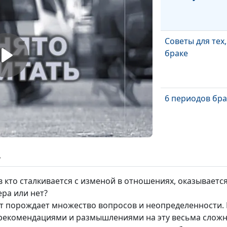
Советы для тех,
браке
6 периодов бра
Как общаться с
ь
подростком
в кто сталкивается с изменой в отношениях, оказывает
ра или нет?
 порождает множество вопросов и неопределенности. В 
Сложности вос
рекомендациями и размышлениями на эту весьма сложн
подростков