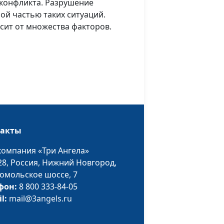
 конфликта. Разрушение
клинический
ой частью таких ситуаций.
психолог
сит от множества факторов.
Юлия Синицына,
#876
ельности?
Ольга Лебедева,
клинический
психолог
Юлия Синицына,
#875
тельного
Ольга Лебедева,
клинический
такты
психолог
компания «Три Ангела»
 Как
Юлия Синицына,
#874
28,
Россия, Нижний Новгород,
аться?
Ольга Лебедева,
омольское шоссе, 7
клинический
фон:
8 800 333-84-05
психолог
il:
mail@3angels.ru
Юлия Синицына,
#873