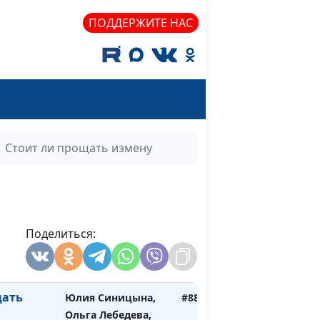
практический
ПОДДЕРЖИТЕ НАС
психолог
общение с
Юлия Синицына,
#884
жа
Алина Караченцева,
практический
психолог
ны
Юлия Синицына,
#883
Стоит ли прощать измену
Алина Караченцева,
практический
психолог
е
Юлия Синицына,
#882
етей
Поделиться:
Ольга Лебедева,
клинический
психолог
щать
Юлия Синицына,
#881
Ольга Лебедева,