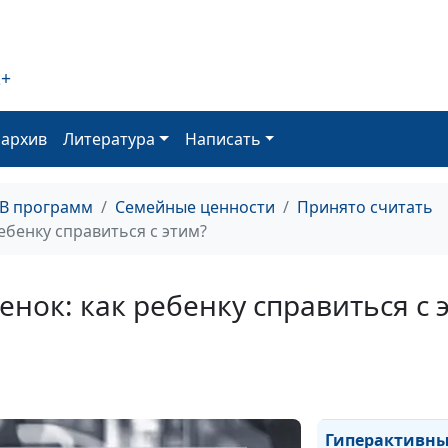
детей
2+
Как научить ре
финансовой
оархив
Литература
Написать
грамотности
ТВ программ
Семейные ценности
Принято считать
Взрывные дети.
ебенку справиться с этим?
воспитывать?
нок: как ребенку справиться с 
Взрывные дети.
ними
взаимодейство
Гиперактивн