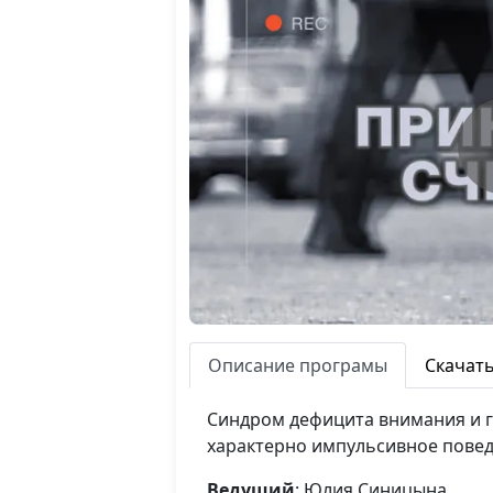
Описание програмы
Скачат
Синдром дефицита внимания и ги
характерно импульсивное повед
Ведущий
: Юлия Синицына