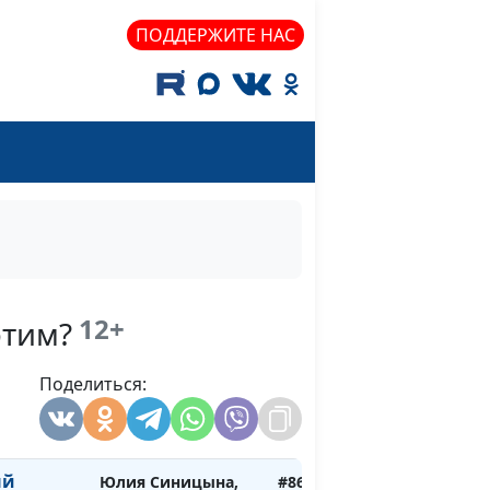
Ольга Лебедева,
ПОДДЕРЖИТЕ НАС
клинический
психолог
бенка
Юлия Синицына,
#871
Ольга Лебедева,
клинический
психолог
 Как их
Юлия Синицына,
#870
Ольга Лебедева,
клинический
психолог
12+
этим?
 Как с
Юлия Синицына,
#869
Поделиться:
Ольга Лебедева,
вать
клинический
психолог
ый
Юлия Синицына,
#868