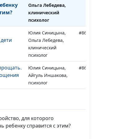
ребенку
Ольга Лебедева,
этим?
клинический
психолог
Юлия Синицына,
#867
 дети
Ольга Лебедева,
клинический
психолог
прощать.
Юлия Синицына,
#866
рощения
Айгуль Иншакова,
психолог
после
Юлия Синицына,
#865
Айгуль Иншакова,
психолог
ройство, для которого
: как
Юлия Синицына,
#864
ь ребенку справится с этим?
нщиной
Айгуль Иншакова,
психолог