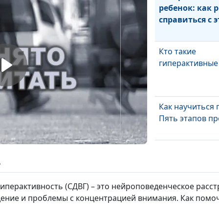
ребенок: как 
справиться с 
Кто такие
гиперактивные
Как научиться 
Пять этапов п
Есть ли жизнь 
развода…
ь
перактивность (СДВГ) – это нейроповеденческое расст
Женщина-лидер
ение и проблемы с концентрацией внимания. Как помоч
оставаться же