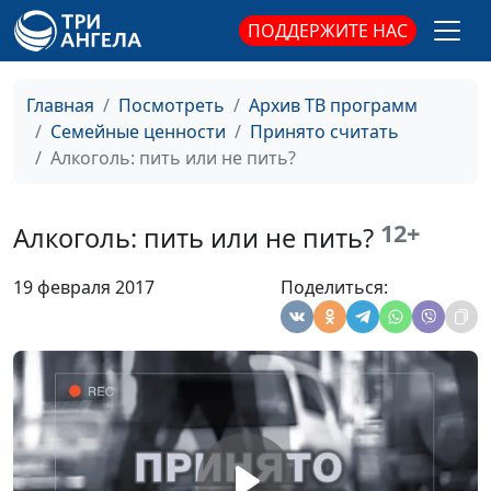
здоровья нации»
ПОДДЕРЖИТЕ НАС
Причины ранних
Юлия Синицына,
#466
половых отношений
Сергей Смирнов,
представитель
Главная
Посмотреть
Архив ТВ программ
общероссийской
Семейные ценности
Принято считать
общественной
Алкоголь: пить или не пить?
организации «Лига
здоровья нации»
12+
Алкоголь: пить или не пить?
Подросток и наркотики:
Юлия Синицына,
#465
как не допустить
Сергей Смирнов,
19 февраля 2017
Поделиться:
зависимости?
представитель
общероссийской
общественной
организации «Лига
здоровья нации»
Мифы об алкоголе
Юлия Синицына,
#464
Сергей Смирнов,