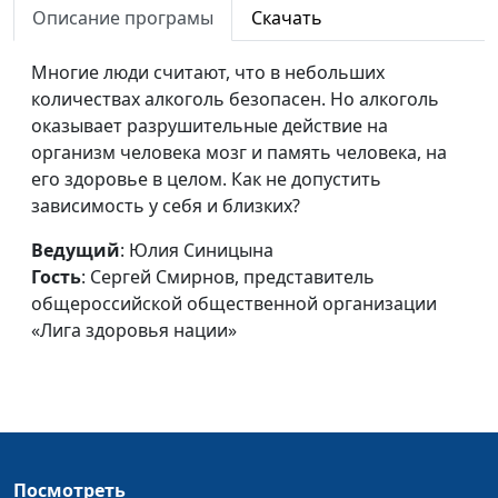
организации «Лига
Описание програмы
Скачать
здоровья нации»
Многие люди считают, что в небольших
Бросаем курить:
Юлия Синицына,
#461
количествах алкоголь безопасен. Но алкоголь
«можно» и «нельзя»
Сергей Смирнов,
оказывает разрушительные действие на
представитель
организм человека мозг и память человека, на
общероссийской
его здоровье в целом. Как не допустить
общественной
зависимость у себя и близких?
организации «Лига
здоровья нации»
Ведущий
: Юлия Синицына
Гость
: Сергей Смирнов, представитель
Как бросить курить
Юлия Синицына,
#460
общероссийской общественной организации
Сергей Смирнов,
«Лига здоровья нации»
представитель
общероссийской
общественной
организации «Лига
здоровья нации»
Вред пассивного
Посмотреть
Юлия Синицына,
#459