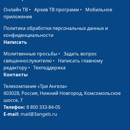
курения
Сергей Смирнов,
Онлайн ТВ
•
Архив ТВ программ
•
Мобильное
представитель
приложение
общероссийской
общественной
Политика обработки персональных данных и
организации «Лига
конфиденциальности
здоровья нации»
Написать
Реклама табачной
Юлия Синицына,
#458
Молитвенные просьбы
•
Задать вопрос
продукции: влияние на
Сергей Смирнов,
священнослужителю
•
Написать главному
молодежь и подростков
представитель
редактору
•
Техподдержка
общероссийской
Контакты
общественной
Телекомпания «Три Ангела»
организации «Лига
603028,
Россия, Нижний Новгород,
Комсомольское
здоровья нации»
шоссе, 7
Почему подросток
Юлия Синицына,
#457
Телефон:
8 800 333-84-05
курит?
Сергей Смирнов,
E-mail:
mail@3angels.ru
представитель
общероссийской