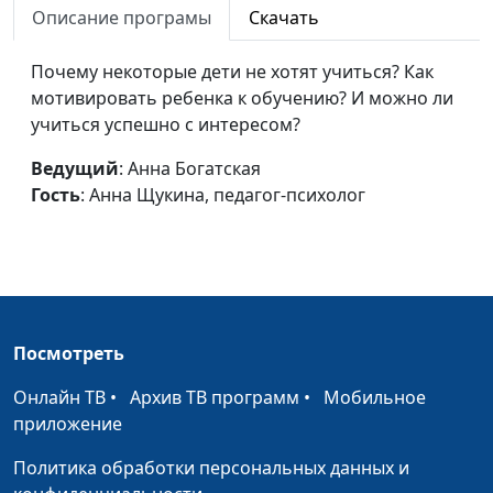
Описание програмы
Скачать
педагог-психолог
Социальная адаптация
Анна Богатская,
#690
Почему некоторые дети не хотят учиться? Как
ребенка
Анна Щукина,
мотивировать ребенка к обучению? И можно ли
педагог-психолог
учиться успешно с интересом?
Зачем ребенку раннее
Анна Богатская,
#689
Ведущий
: Анна Богатская
развитие?
Анна Щукина,
Гость
: Анна Щукина, педагог-психолог
педагог-психолог
Как помочь замкнутому
Анна Богатская,
#688
ребенку?
Анна Щукина,
педагог-психолог
Посмотреть
Почему ребенок ведет
Анна Богатская,
#687
себя агрессивно?
Анна Щукина,
Онлайн ТВ
•
Архив ТВ программ
•
Мобильное
педагог-психолог
приложение
Детский сад или
Анна Богатская,
#686
Политика обработки персональных данных и
домашнее воспитание?
Анна Щукина,