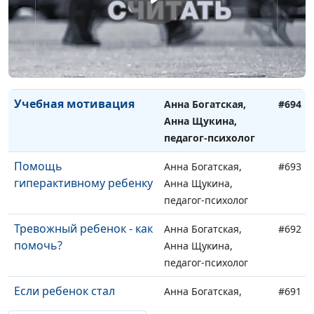
педагог-психолог
Помочь ребенку
Анна Богатская,
#695
выбрать профессию
Анна Щукина,
педагог-психолог
Учебная мотивация
Анна Богатская,
#694
Анна Щукина,
педагог-психолог
Помощь
Анна Богатская,
#693
гиперактивному ребенку
Анна Щукина,
педагог-психолог
Тревожный ребенок - как
Анна Богатская,
#692
помочь?
Анна Щукина,
педагог-психолог
Если ребенок стал
Анна Богатская,
#691
изгоем
Анна Щукина,