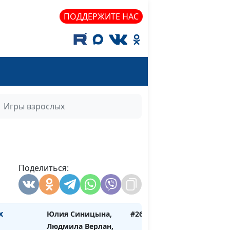
психолог, семейный
ПОДДЕРЖИТЕ НАС
консультант
ок
Юлия Синицына,
#264
Людмила Верлан,
психолог, семейный
консультант
Юлия Синицына,
#263
Игры взрослых
пик
Людмила Верлан,
психолог, семейный
консультант
. Должник
Юлия Синицына,
#262
Поделиться:
Людмила Верлан,
психолог, семейный
консультант
х
Юлия Синицына,
#261
Людмила Верлан,