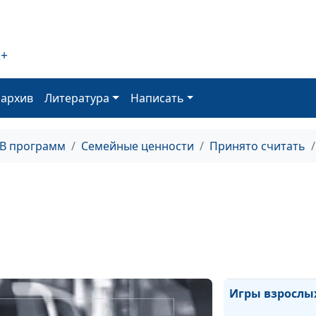
2+
Трудный ребен
оархив
Литература
Написать
Игры взрослых.
ТВ программ
Семейные ценности
Принято считать
Провокатор. Ту
Игры взрослых
Игры взрослы