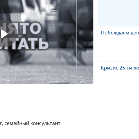
Побеждаем де
Кризис 25-ти ле
ь
Как жить с
несовершенны
человеком (вт
г, семейный консультант
часть)
Как жить с