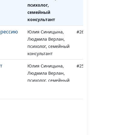
психолог,
семейный
консультант
прессию
Юлия Синицына,
#260
Людмила Верлан,
психолог, семейный
консультант
т
Юлия Синицына,
#259
Людмила Верлан,
психолог, семейный
консультант
Юлия Синицына,
#258
м
Людмила Верлан,
орая
психолог, семейный
консультант
Юлия Синицына,
#257