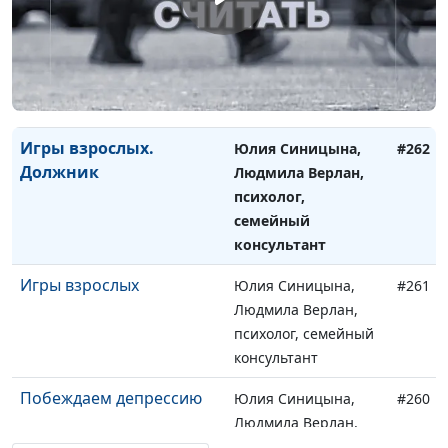
Игры взрослых.
Юлия Синицына,
#263
Провокатор. Тупик
Людмила Верлан,
психолог, семейный
консультант
Игры взрослых.
Юлия Синицына,
#262
Должник
Людмила Верлан,
психолог,
семейный
консультант
Игры взрослых
Юлия Синицына,
#261
Людмила Верлан,
психолог, семейный
консультант
Побеждаем депрессию
Юлия Синицына,
#260
Людмила Верлан,
психолог, семейный