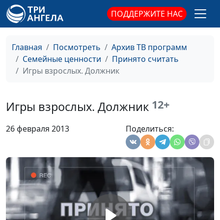
ПОДДЕРЖИТЕ НАС
Телевизор и компьютер
Юлия Синицына,
#267
Людмила Верлан,
психолог, семейный
Главная
Посмотреть
Архив ТВ программ
консультант
Семейные ценности
Принято считать
Дисциплина и наказание
Игры взрослых. Должник
Юлия Синицына,
#266
Людмила Верлан,
психолог, семейный
12+
Игры взрослых. Должник
консультант
Учиться любить ребенка
Юлия Синицына,
#265
26 февраля 2013
Поделиться:
Людмила Верлан,
психолог, семейный
консультант
Трудный ребенок
Юлия Синицына,
#264
Людмила Верлан,
психолог, семейный
консультант