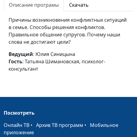
Описание програмы
Скачать
Шимановская,
психолог-
Причины возникновения конфликтных ситуаций
консультант
в семье. Способы решения конфликтов.
Потребности мужа в
Правильное общение супругов. Почему наши
Юлия Синицына,
#350
браке
слова не достигают цели?
Татьяна
Шимановская,
Ведущий
: Юлия Синицына
психолог-
Гость
: Татьяна Шимановская, психолог-
консультант
консультант
Влияние без
Ирина Кириченко,
#349
манипуляций (вторая
Раиса Степановна
часть)
Кузьменко,
психолог-
консультант
Посмотреть
Влияние без
Ирина Кириченко,
#348
Онлайн ТВ
манипуляций (первая
•
Архив ТВ программ
•
Мобильное
Раиса Степановна
приложение
часть)
Кузьменко,