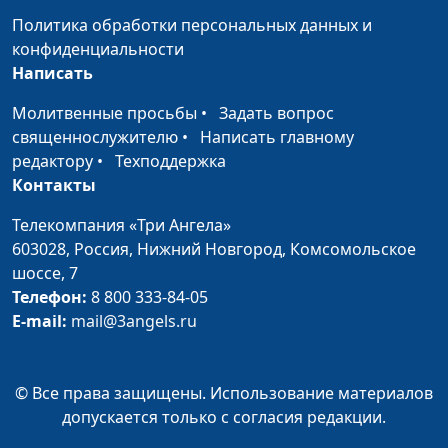
психолог-
Политика обработки персональных данных и
консультант
конфиденциальности
Написать
Сила благодарности
Ирина Кириченко,
#347
Раиса Степановна
Молитвенные просьбы
•
Задать вопрос
Кузьменко,
священнослужителю
•
Написать главному
психолог-
редактору
•
Техподдержка
консультант
Контакты
Простить себя и других
Ирина Кириченко,
#346
Телекомпания «Три Ангела»
(вторая часть)
Раиса Степановна
603028,
Россия, Нижний Новгород,
Комсомольское
Кузьменко,
шоссе, 7
психолог-
Телефон:
8 800 333-84-05
консультант
E-mail:
mail@3angels.ru
Простить себя и других
Ирина Кириченко,
#345
(первая часть)
Раиса Степановна
© Все права защищены. Использование материалов
Кузьменко,
допускается только с согласия редакции.
психолог-
консультант