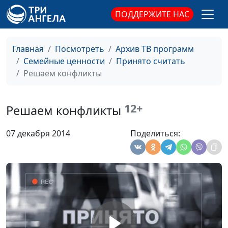
консультант
ПОДДЕРЖИТЕ НАС
Роль папы в жизни
Юлия Синицына,
#358
ребенка
Татьяна
Главная
Посмотреть
Архив ТВ программ
Шимановская,
Семейные ценности
Принято считать
психолог-
Решаем конфликты
консультант
Особенности
Юлия Синицына,
#357
воспитания детей
12+
Татьяна
Решаем конфликты
Шимановская,
психолог-
07 декабря 2014
Поделиться:
консультант
Дисциплина, наказания
Юлия Синицына,
#356
Татьяна
Шимановская,
психолог-
консультант