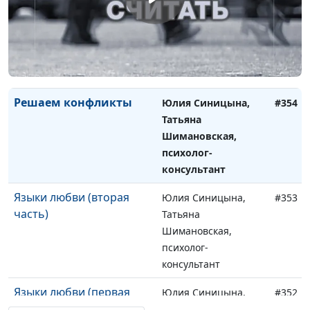
Семейные традиции
Юлия Синицына,
#355
Татьяна
Шимановская,
психолог-
консультант
Решаем конфликты
Юлия Синицына,
#354
Татьяна
Шимановская,
психолог-
консультант
Языки любви (вторая
Юлия Синицына,
#353
часть)
Татьяна
Шимановская,
психолог-
консультант
Языки любви (первая
Юлия Синицына,
#352
часть)
Татьяна