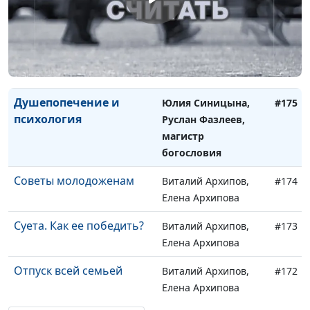
магистр богословия
Уникальность каждого
Юлия Синицына,
#176
человека
Руслан Фазлеев,
магистр богословия
Душепопечение и
Юлия Синицына,
#175
психология
Руслан Фазлеев,
магистр
богословия
Советы молодоженам
Виталий Архипов,
#174
Елена Архипова
Суета. Как ее победить?
Виталий Архипов,
#173
Елена Архипова
Отпуск всей семьей
Виталий Архипов,
#172
Елена Архипова