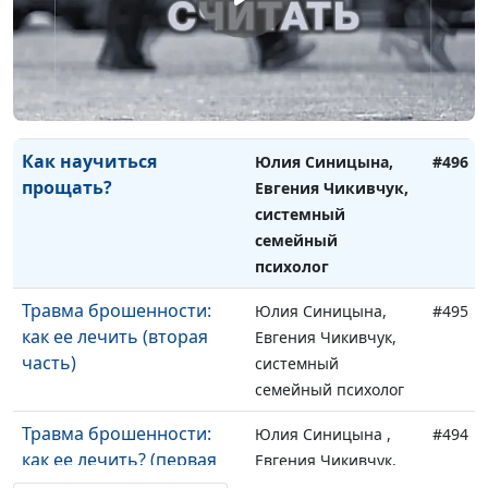
Как поверить в себя?
Юлия Синицына,
#497
Евгения Чикивчук,
системный
семейный психолог
Как научиться
Юлия Синицына,
#496
прощать?
Евгения Чикивчук,
системный
семейный
психолог
Травма брошенности:
Юлия Синицына,
#495
как ее лечить (вторая
Евгения Чикивчук,
часть)
системный
семейный психолог
Травма брошенности:
Юлия Синицына ,
#494
как ее лечить? (первая
Евгения Чикивчук,
часть)
системный