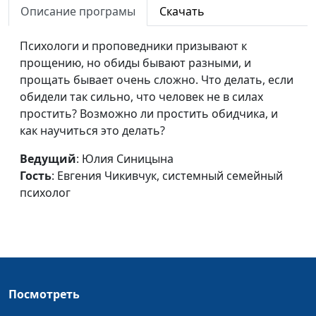
Описание програмы
Скачать
семейный психолог
Как разобраться в своих
Психологи и проповедники призывают к
Юлия Синицына,
#493
эмоциях?
прощению, но обиды бывают разными, и
Евгения Чикивчук,
прощать бывает очень сложно. Что делать, если
системный
обидели так сильно, что человек не в силах
семейный психолог
простить? Возможно ли простить обидчика, и
Слышать и слушать: в
Юлия Синицына,
#492
как научиться это делать?
чем разница?
Евгения Чикивчук,
Ведущий
: Юлия Синицына
системный
Гость
: Евгения Чикивчук, системный семейный
семейный психолог
психолог
Семейная иерархия: кто
Юлия Синицына ,
#491
может быть главой
Евгения Чикивчук,
семьи?
системный
семейный психолог
Семейная иерархия: как
Юлия Синицына,
#490
Посмотреть
построить и сохранить
Евгения Чикивчук,