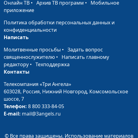
системный
Онлайн ТВ
•
Архив ТВ программ
•
Мобильное
семейный психолог
приложение
Почему ребенок не
Юлия Синицына ,
#489
Политика обработки персональных данных и
слушается?
Евгения Чикивчук,
конфиденциальности
системный
Написать
семейный психолог
Молитвенные просьбы
•
Задать вопрос
Дети и социальные сети
Юлия Синицына,
#488
священнослужителю
•
Написать главному
(вторая часть)
Евгения Чикивчук,
редактору
•
Техподдержка
системный
Контакты
семейный психолог
Телекомпания «Три Ангела»
Дети и социальные сети
Юлия Синицына,
#487
603028,
Россия, Нижний Новгород,
Комсомольское
(первая часть)
Евгения Чикивчук,
шоссе, 7
системный
Телефон:
8 800 333-84-05
семейный психолог
E-mail:
mail@3angels.ru
Воспитание
Юлия Синицына,
#486
последствиями
Евгения Чикивчук,
© Все права защищены. Использование материалов