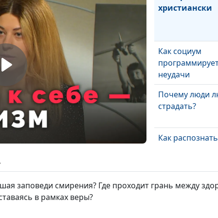
христиански
Как социум
программируе
неудачи
Почему люди л
страдать?
Как распознать
манипулятора 
человеке
ь
Увольнение бе
ушая заповеди смирения? Где проходит грань между зд
депрессии — ка
ставаясь в рамках веры?