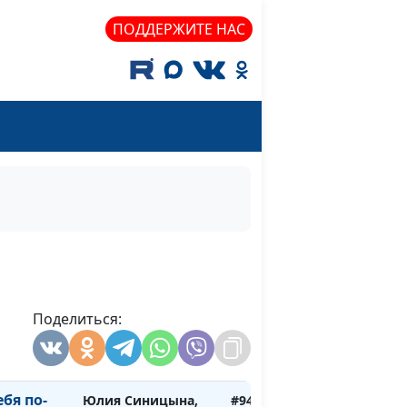
Алина Караченцева,
ПОДДЕРЖИТЕ НАС
психолог
т к тем,
Мария Мараханова,
#947
т
Алина Караченцева,
психолог
чно с
Юлия Синицына,
#946
я он
Алина Караченцева,
ек?
психолог
норма или
Юлия Синицына,
#945
Алина Караченцева,
психолог
: путь к
Поделиться:
Юлия Синицына,
#944
Алина Караченцева,
психолог
бя по-
Юлия Синицына,
#943