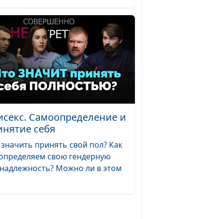
рактер
Юлия Синицына,
#933
Алина Караченцева,
психолог
как
Мария Мараханова,
#932
у
Мария Вачева,
отерей?
психолог, магистр
семейного
консультирования и
психотерапии
исекс. Самоопределение и
а нашу
инятие себя
Мария Мараханова,
#931
Мария Вачева,
 значить принять свой пол? Как
психолог, магистр
определяем свою гендерную
семейного
надлежность? Можно ли в этом
консультирования и
.
психотерапии
е
Мария Мараханова,
#930
особы
Мария Вачева,