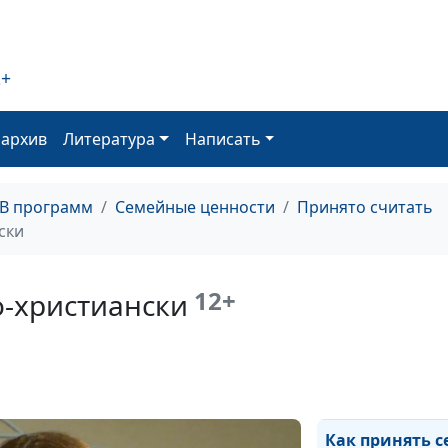
работы
2+
Почему нас тяне
кто нас не цени
оархив
Литература
Написать
Почему мне ску
партнёром, хот
ТВ программ
Семейные ценности
Принято считать
хороший челов
ски
Жёсткий секс: 
проблема?
12+
о-христиански
Травма насилия
исцелению
Как принять се