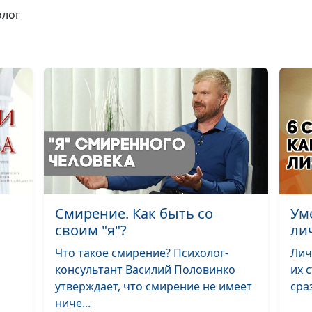
Кризис 30+: жи
олог
прошла мимо?
Почему мы рев
прошлому парт
Как правильно
ошибаться
Психология же
Смирение. Как быть со
Ум
почему не везё
своим "я"?
ли
Что такое смирение? Психолог-
Лич
Злость на близк
консультант Василий Половинко
их 
почему это про
утверждает, что смирение не имеет
сраз
ниче...