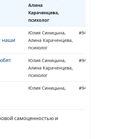
Алина
Караченцева,
психолог
Юлия Синицына,
#942
т наши
Алина Караченцева,
психолог
юбят
Юлия Синицына,
#941
Алина Караченцева,
психолог
Юлия Синицына,
#940
в близком
Алина Караченцева,
психолог
з
Юлия Синицына,
#939
оровой самоценностью и
к?
Алина Караченцева,
психолог