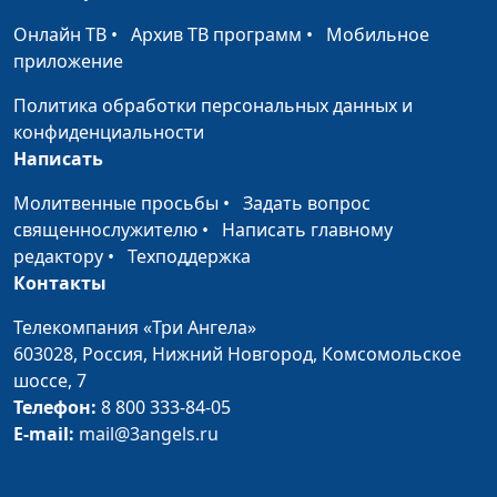
практический
психолог
Онлайн ТВ
•
Архив ТВ программ
•
Мобильное
приложение
Как перевести гнетущий
Юлия Синицына ,
#569
стресс в благотворный?
Ольга Ижогина,
Политика обработки персональных данных и
практический
конфиденциальности
психолог
Написать
Стресс и цели
Юлия Синицына,
#568
Молитвенные просьбы
•
Задать вопрос
Ольга Ижогина,
священнослужителю
•
Написать главному
практический
редактору
•
Техподдержка
психолог
Контакты
Духовность как метод
Юлия Синицына ,
#567
Телекомпания «Три Ангела»
борьбы со стрессом
Ольга Ижогина,
603028,
Россия, Нижний Новгород,
Комсомольское
практический
шоссе, 7
психолог
Телефон:
8 800 333-84-05
E-mail:
mail@3angels.ru
Стрессовый бак (вторая
Юлия Синицына ,
#566
часть)
Ольга Ижогина,