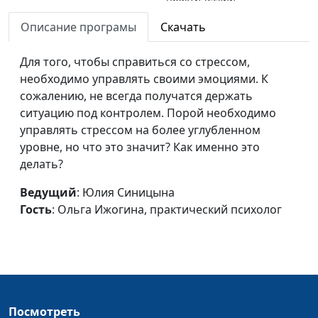
психолог
Описание програмы
Скачать
Организованность и
Юлия Синицына ,
#573
управление стрессом
Для того, чтобы справиться со стрессом,
Ольга Ижогина,
необходимо управлять своими эмоциями. К
практический
сожалению, не всегда получатся держать
психолог
ситуацию под контролем. Порой необходимо
Стресс и способность
Юлия Синицына ,
#572
управлять стрессом на более углубленном
меняться
Ольга Ижогина,
уровне, но что это значит? Как именно это
практический
делать?
психолог
Ведущий
: Юлия Синицына
Наши представления и
Юлия Синицына ,
#571
Гость
: Ольга Ижогина, практический психолог
стресс (вторая часть)
Ольга Ижогина,
практический
психолог
Наши представления и
Юлия Синицына ,
#570
стресс (первая часть)
Ольга Ижогина,
Посмотреть