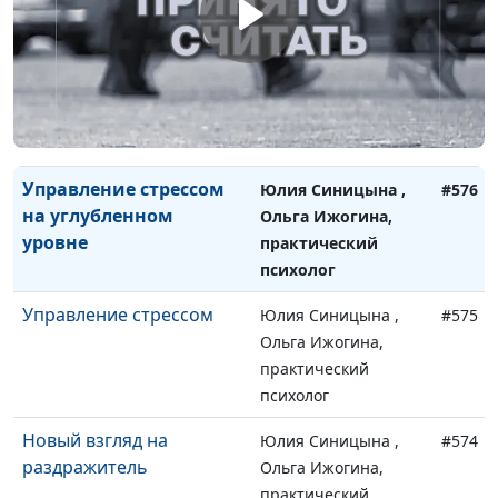
причины
психолог
Секреты счастья
Юлия Синицына ,
#577
Ольга Ижогина,
практический
психолог
Управление стрессом
Юлия Синицына ,
#576
на углубленном
Ольга Ижогина,
уровне
практический
психолог
Управление стрессом
Юлия Синицына ,
#575
Ольга Ижогина,
практический
психолог
Новый взгляд на
Юлия Синицына ,
#574
раздражитель
Ольга Ижогина,
практический