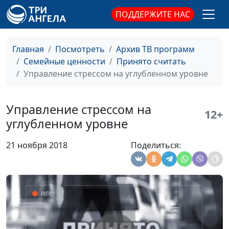
психолог
ПОДДЕРЖИТЕ НАС
Профилактика абортов
Юлия Синицына,
#582
Светлана Страж,
Главная
Посмотреть
Архив ТВ программ
психолог
Семейные ценности
Принято считать
Управление стрессом на углубленном уровне
Последствия аборта
Юлия Синицына,
#581
Светлана Страж,
психолог
Управление стрессом на
12+
углубленном уровне
Делать аборт или нет?
Юлия Синицына,
#580
Светлана Страж,
21 ноября 2018
Поделиться:
психолог
Развитие ребенка в
Юлия Синицына,
#579
утробе матери
Светлана Страж,
психолог
Проблема абортов:
Юлия Синицына,
#578
история, масштабы,
Светлана Страж,