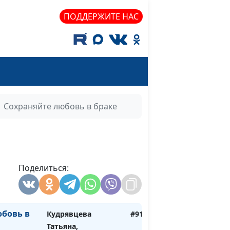
ость
Виталий Архипов,
#96
ПОДДЕРЖИТЕ НАС
Елена Архипова
ь.
Виталий Архипов,
#95
нщины.
Елена Архипова
юбовь
Кудрявцева Татьяна,
#94
Андряшина
Людмила
Сохраняйте любовь в браке
ная
Кудрявцева Татьяна,
#93
нь?
Андряшина
Людмила
бые
Поделиться:
Кудрявцева Татьяна,
#92
ин
Андряшина
Людмила
юбовь в
Кудрявцева
#91
Татьяна,