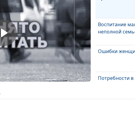
Воспитание ма
неполной семь
Ошибки женщ
Потребности в
ь
Идеальная мод
взаимоотноше
Тени прошлого