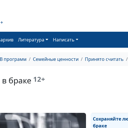
Удовлетворенн
браком
2+
Семейная жизн
Поведение же
оархив
Литература
Написать
Сражение за л
ТВ программ
Семейные ценности
Принято считать
Карьера и лич
жизнь. Где гра
12+
 в браке
Сильные и сла
стороны мужч
Сохраняйте л
браке