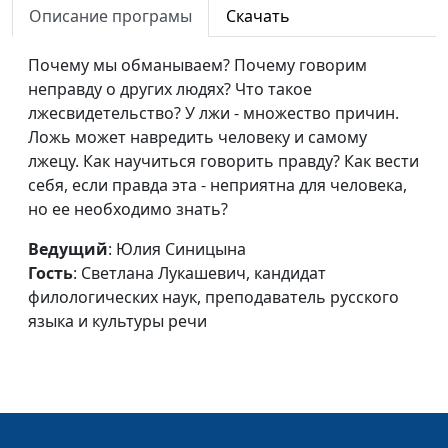
кандидат
Описание програмы
Скачать
филологических
наук, преподаватель
Почему мы обманываем? Почему говорим
русского языка и
неправду о других людях? Что такое
культуры речи
лжесвидетельство? У лжи - множество причин.
Ложь может навредить человеку и самому
Гнев
Юлия Синицына,
#437
лжецу. Как научиться говорить правду? Как вести
Светлана
себя, если правда эта - неприятна для человека,
Лукашевич,
но ее необходимо знать?
кандидат
филологических
Ведущий
: Юлия Синицына
наук, преподаватель
Гость
: Светлана Лукашевич, кандидат
русского языка и
филологических наук, преподаватель русского
культуры речи
языка и культуры речи
Сплетни, слухи,
Юлия Синицына,
#436
болтовня
Светлана
Лукашевич,
кандидат
филологических