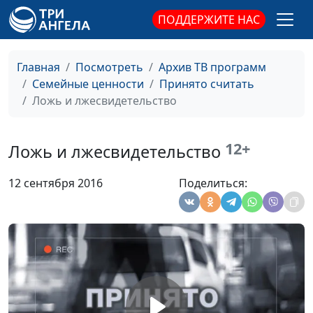
Лукашевич,
ПОДДЕРЖИТЕ НАС
кандидат
филологических
наук, преподаватель
Главная
Посмотреть
Архив ТВ программ
русского языка и
Семейные ценности
Принято считать
культуры речи
Ложь и лжесвидетельство
Стоит ли ругаться
Юлия Синицына,
#441
матом?
Светлана
12+
Ложь и лжесвидетельство
Лукашевич,
кандидат
12 сентября 2016
Поделиться:
филологических
наук, преподаватель
русского языка и
культуры речи
Критика и упрёки
Юлия Синицына,
#440
Светлана
Лукашевич,