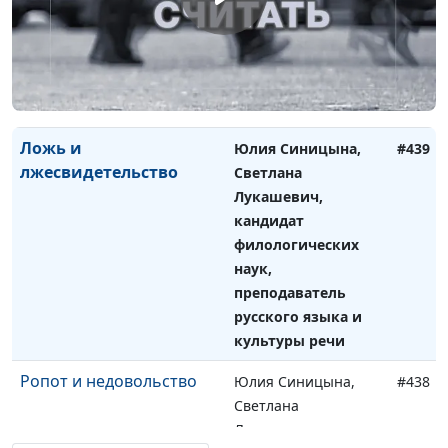
кандидат
филологических
наук, преподаватель
русского языка и
культуры речи
Ложь и
Юлия Синицына,
#439
лжесвидетельство
Светлана
Лукашевич,
кандидат
филологических
наук,
преподаватель
русского языка и
культуры речи
Ропот и недовольство
Юлия Синицына,
#438
Светлана
Лукашевич,