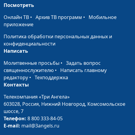
Посмотреть
наук, преподаватель
русского языка и
Онлайн ТВ
•
Архив ТВ программ
•
Мобильное
культуры речи
приложение
Говорить ли всю правду?
Юлия Синицына,
#435
Политика обработки персональных данных и
Светлана
конфиденциальности
Лукашевич,
Написать
кандидат
Молитвенные просьбы
•
Задать вопрос
филологических
священнослужителю
•
Написать главному
наук, преподаватель
редактору
•
Техподдержка
русского языка и
Контакты
культуры речи
Телекомпания «Три Ангела»
Польза и вред похвалы
Юлия Синицына,
#434
603028,
Россия, Нижний Новгород,
Комсомольское
Светлана
шоссе, 7
Лукашевич,
Телефон:
8 800 333-84-05
кандидат
E-mail:
mail@3angels.ru
филологических
наук, преподаватель