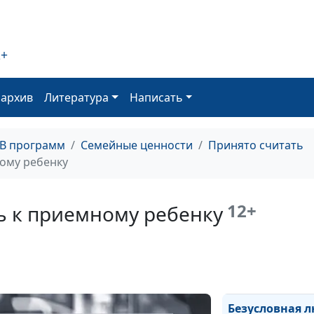
ли она?
Профилактика
2+
социального с
оархив
Литература
Написать
ТВ программ
Семейные ценности
Принято считать
ому ребенку
Осознанное
родительство в
12+
ь к приемному ребенку
приемными де
Безусловная л