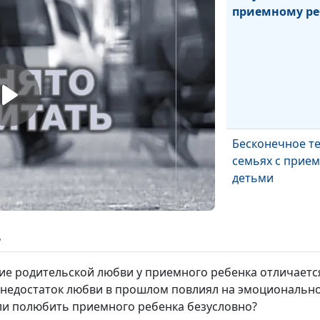
приемному ре
Бесконечное т
семьях с прие
детьми
ь
тие родительской любви у приемного ребенка отличаетс
Установление 
к недостаток любви в прошлом повлиял на эмоционально
для приемного
ли полюбить приемного ребенка безусловно?