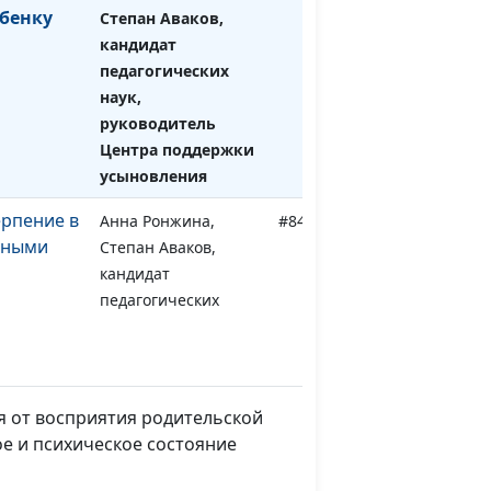
бенку
Степан Аваков,
кандидат
педагогических
наук,
руководитель
Центра поддержки
усыновления
ерпение в
Анна Ронжина,
#842
мными
Степан Аваков,
кандидат
педагогических
наук, руководитель
Центра поддержки
усыновления
я от восприятия родительской
границ
Анна Ронжина,
#841
е и психическое состояние
 ребенка
Степан Аваков,
кандидат