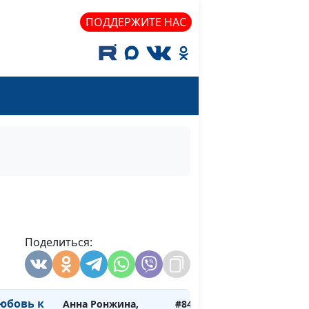
Айгуль Иншакова,
психолог
ПОДДЕРЖИТЕ НАС
Анна Ронжина,
#845
иротства
Степан Аваков,
кандидат
педагогических
наук, руководитель
Центра поддержки
усыновления
Анна Ронжина,
#844
 семьях с
Степан Аваков,
тьми
кандидат
педагогических
Поделиться:
наук, руководитель
Центра поддержки
усыновления
юбовь к
Анна Ронжина,
#843