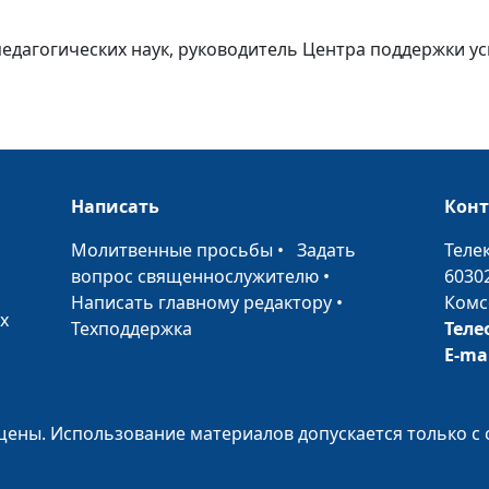
 педагогических наук, руководитель Центра поддержки 
Как построить
отношения ме
кровными и п
Написать
Кон
детьми
•
Молитвенные просьбы
•
Задать
Теле
вопрос священнослужителю
•
6030
Написать главному редактору
•
Комс
х
Техподдержка
Теле
Как взаимодей
E-ma
с родными и п
детьми
ены. Использование материалов допускается только с 