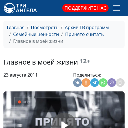
Посмотри на меня,
Юлия Синицына,
#231
ПОДДЕРЖИТЕ НАС
пойми меня
Раиса Островская,
психолог-
Главная
Посмотреть
Архив ТВ программ
консультант по
Семейные ценности
Принято считать
семейным
Главное в моей жизни
отношениям
Картина жизни
Юлия Синицына,
#230
12+
Раиса Островская,
Главное в моей жизни
психолог-
консультант по
23 августа 2011
Поделиться:
семейным
отношениям
Важность
Юлия Синицына,
#229
своевременной
Раиса Островская,
информации
психолог-
консультант по
семейным