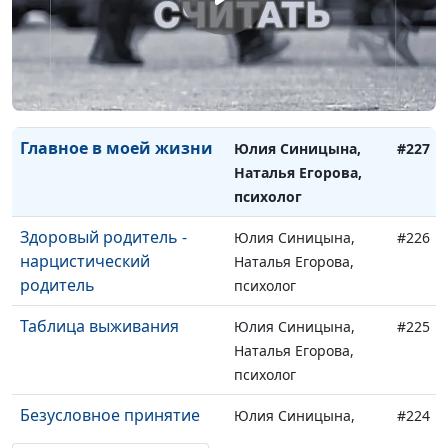
отношениям
Здоровые и нездоровые
Юлия Синицына,
#228
системы
Наталья Егорова,
психолог
Главное в моей жизни
Юлия Синицына,
#227
Наталья Егорова,
психолог
Здоровый родитель -
Юлия Синицына,
#226
нарцистический
Наталья Егорова,
родитель
психолог
Таблица выживания
Юлия Синицына,
#225
Наталья Егорова,
психолог
Безусловное принятие
Юлия Синицына,
#224
ребенка
Наталья Егорова,