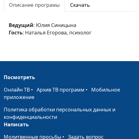
Описание програмы
Скачать
психолог
Я плохой
Юлия Синицына,
#223
Ведущий
: Юлия Синицына
Наталья Егорова,
Гость
: Наталья Егорова, психолог
психолог
Последствия
Юлия Синицына,
#222
психологических травм
Наталья Егорова,
психолог
Корни чувств
Юлия Синицына,
#221
Посмотреть
Наталья Егорова,
психолог
Онлайн ТВ
•
Архив ТВ программ
•
Мобильное
приложение
Депривация и ее
Юлия Синицына,
#220
последствия
Наталья Егорова,
Политика обработки персональных данных и
психолог
конфиденциальности
Написать
Виды насилия
Юлия Синицына,
#219
Наталья Егорова,
Молитвенные просьбы
•
Задать вопрос