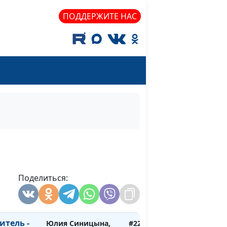
консультант по
ПОДДЕРЖИТЕ НАС
семейным
отношениям
Юлия Синицына,
#229
й
Раиса Островская,
психолог-
консультант по
семейным
отношениям
здоровые
Юлия Синицына,
#228
Наталья Егорова,
психолог
 жизни
Поделиться:
Юлия Синицына,
#227
Наталья Егорова,
психолог
итель -
Юлия Синицына,
#226