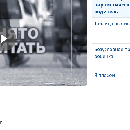
нарцистичес
родитель
Таблица выжив
Безусловное п
ребенка
Я плохой
ь
Последствия
психологическ
г
Корни чувств