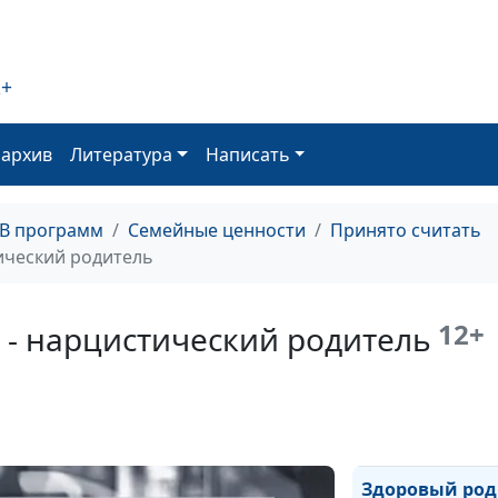
2+
Важность
своевременно
оархив
Литература
Написать
информации
ТВ программ
Семейные ценности
Принято считать
ический родитель
Здоровые и не
системы
12+
 - нарцистический родитель
Главное в моей
Здоровый род