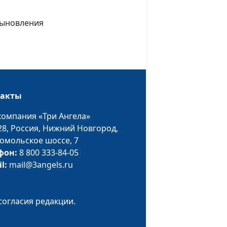
педагогических
наук, руководитель
усыновления
Центра поддержки
усыновления
ься к
Анна Ронжина,
#831
Степан Аваков,
кандидат
такты
педагогических
наук, руководитель
компания «Три Ангела»
Центра поддержки
28,
Россия, Нижний Новгород,
усыновления
омольское шоссе, 7
фон:
8 800 333-84-05
оения
Анна Ронжина,
#830
il:
mail@3angels.ru
ний в
Степан Аваков,
ье
кандидат
педагогических
согласия редакции.
наук, руководитель
Центра поддержки