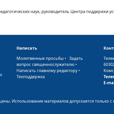
 педагогических наук, руководитель Центра поддержки 
Как подготовит
приемному
родительству
Написать
Кон
•
Молитвенные просьбы
•
Задать
Теле
вопрос священнослужителю
•
6030
Написать главному редактору
•
Комс
х
Техподдержка
Теле
Периоды постр
E-ma
взаимоотноше
приемной сем
ены. Использование материалов допускается только с 