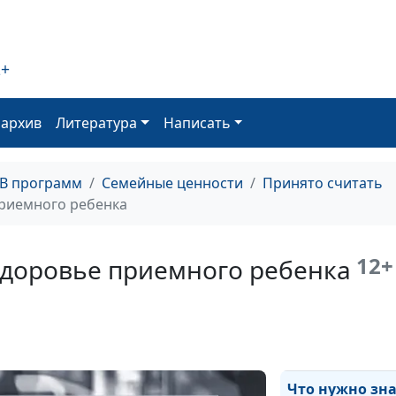
Требования к
2+
приемному реб
оархив
Литература
Написать
ТВ программ
Семейные ценности
Принято считать
приемного ребенка
Что нужно знат
приемном реб
12+
здоровье приемного ребенка
Что нужно зна