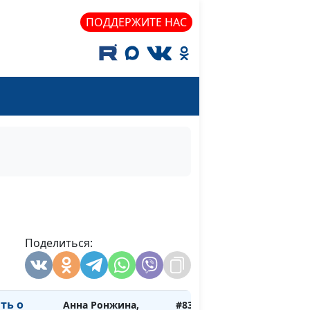
Центра поддержки
усыновления
ПОДДЕРЖИТЕ НАС
Анна Ронжина,
#836
енку
Степан Аваков,
кандидат
педагогических
наук, руководитель
Центра поддержки
усыновления
ь о
Анна Ронжина,
#835
енке
Степан Аваков,
кандидат
педагогических
Поделиться:
наук, руководитель
Центра поддержки
усыновления
ть о
Анна Ронжина,
#834